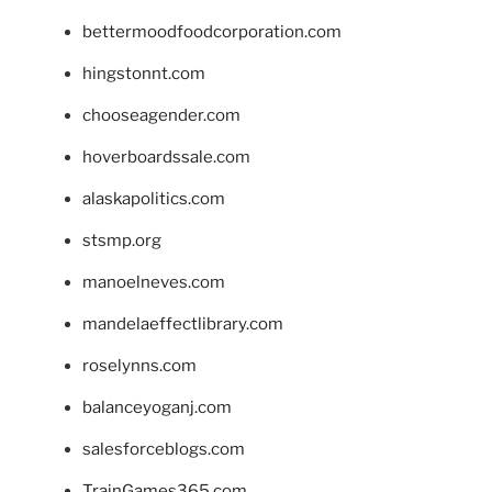
bettermoodfoodcorporation.com
hingstonnt.com
chooseagender.com
hoverboardssale.com
alaskapolitics.com
stsmp.org
manoelneves.com
mandelaeffectlibrary.com
roselynns.com
balanceyoganj.com
salesforceblogs.com
TrainGames365.com