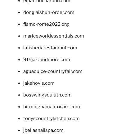
elpatronchardon.com
donglaishun-order.com
fiamc-rome2022.org
mariceworldessentials.com
lafisheriarestaurant.com
915jazzandmore.com
aguadulce-countryfair.com
jakehovis.com
bosswingsduluth.com
birminghamautocare.com
tonyscountrykitchen.com
jbellasnailspa.com