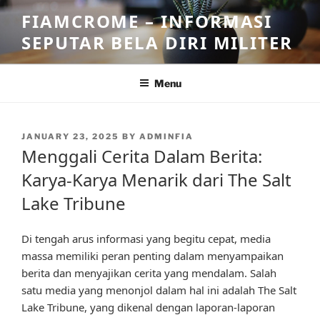
Skip
FIAMCROME – INFORMASI
to
SEPUTAR BELA DIRI MILITER
content
Menu
POSTED
JANUARY 23, 2025
BY
ADMINFIA
ON
Menggali Cerita Dalam Berita:
Karya-Karya Menarik dari The Salt
Lake Tribune
Di tengah arus informasi yang begitu cepat, media
massa memiliki peran penting dalam menyampaikan
berita dan menyajikan cerita yang mendalam. Salah
satu media yang menonjol dalam hal ini adalah The Salt
Lake Tribune, yang dikenal dengan laporan-laporan