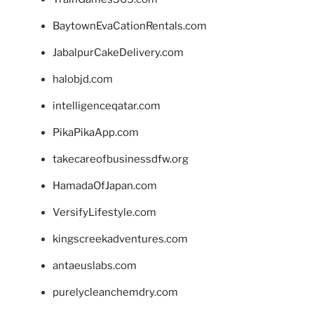
BaytownEvaCationRentals.com
JabalpurCakeDelivery.com
halobjd.com
intelligenceqatar.com
PikaPikaApp.com
takecareofbusinessdfw.org
HamadaOfJapan.com
VersifyLifestyle.com
kingscreekadventures.com
antaeuslabs.com
purelycleanchemdry.com