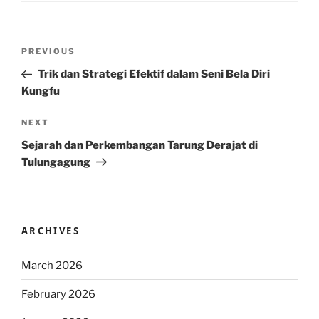
Post
Previous
PREVIOUS
navigation
Post
Trik dan Strategi Efektif dalam Seni Bela Diri
Kungfu
Next
NEXT
Post
Sejarah dan Perkembangan Tarung Derajat di
Tulungagung
ARCHIVES
March 2026
February 2026