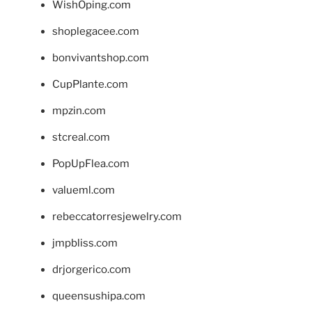
WishOping.com
shoplegacee.com
bonvivantshop.com
CupPlante.com
mpzin.com
stcreal.com
PopUpFlea.com
valueml.com
rebeccatorresjewelry.com
jmpbliss.com
drjorgerico.com
queensushipa.com