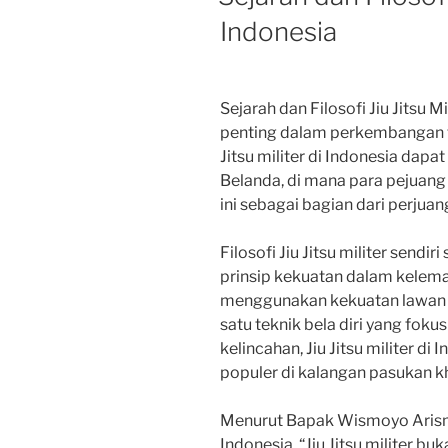
Indonesia
Sejarah dan Filosofi Jiu Jitsu M
penting dalam perkembangan tekn
Jitsu militer di Indonesia dapa
Belanda, di mana para pejuan
ini sebagai bagian dari perjua
Filosofi Jiu Jitsu militer sendi
prinsip kekuatan dalam kelema
menggunakan kekuatan lawan 
satu teknik bela diri yang fok
kelincahan, Jiu Jitsu militer di
populer di kalangan pasukan k
Menurut Bapak Wismoyo Arismun
Indonesia, “Jiu Jitsu militer bu