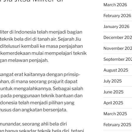
March 2026
February 2026
January 2026
iliter di Indonesia telah menjadi bagian
December 20
ik bela diri di tanah air. Sejarah Jiu
t ditelusuri kembali ke masa penjajahan
November 20
g kemerdekaan mulai mempelajari teknik
September 20
ngan melawan penjajah.
August 2025
ri sangat erat kaitannya dengan prinsip-
July 2025
han, di mana seorang prajurit dapat
untuk mengalahkannya. Sebagai salah
June 2025
us pada penggunaan teknik bantuan dan
 Indonesia telah menjadi pilihan yang
April 2025
husus dan angkatan bersenjata.
March 2025
andar, seorang ahli bela diri
February 2025
kan hanya sekadar teknik bela diri, tetapi