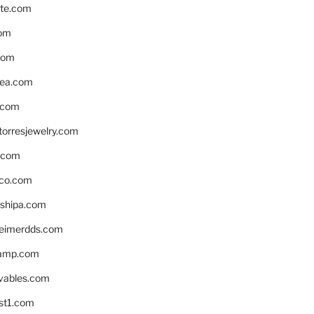
te.com
om
com
ea.com
.com
torresjewelry.com
s.com
ico.com
shipa.com
eimerdds.com
camp.com
ivables.com
st1.com