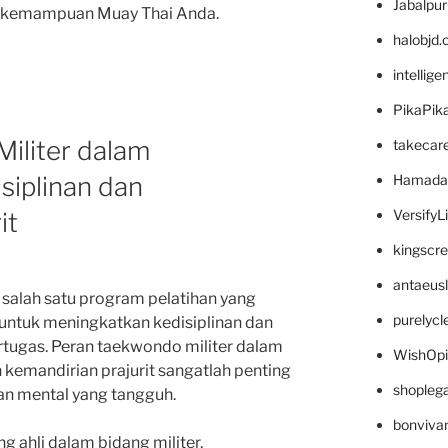
Jabalpu
kemampuan Muay Thai Anda.
halobjd
intellig
PikaPik
iliter dalam
takecar
siplinan dan
Hamada
VersifyL
it
kingscr
antaeus
salah satu program pelatihan yang
purelyc
 untuk meningkatkan kedisiplinan dan
tugas. Peran taekwondo militer dalam
WishOp
 kemandirian prajurit sangatlah penting
shopleg
n mental yang tangguh.
bonviva
ng ahli dalam bidang militer,