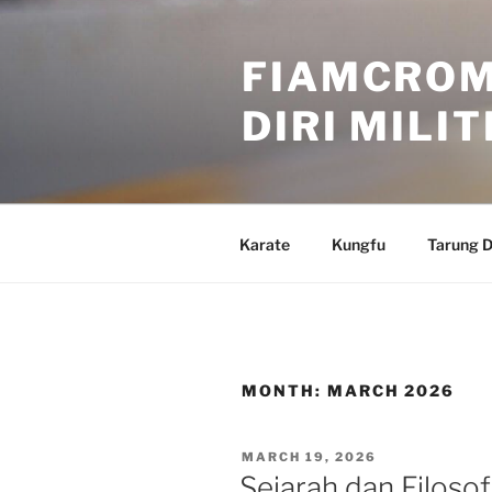
Skip
to
FIAMCROM
content
DIRI MILI
Karate
Kungfu
Tarung D
MONTH:
MARCH 2026
POSTED
MARCH 19, 2026
ON
Sejarah dan Filosofi 