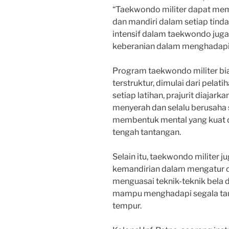
“Taekwondo militer dapat membe
dan mandiri dalam setiap tinda
intensif dalam taekwondo jug
keberanian dalam menghadapi b
Program taekwondo militer bia
terstruktur, dimulai dari pelat
setiap latihan, prajurit diajar
menyerah dan selalu berusaha 
membentuk mental yang kuat d
tengah tantangan.
Selain itu, taekwondo militer j
kemandirian dalam mengatur d
menguasai teknik-teknik bela dir
mampu menghadapi segala tan
tempur.