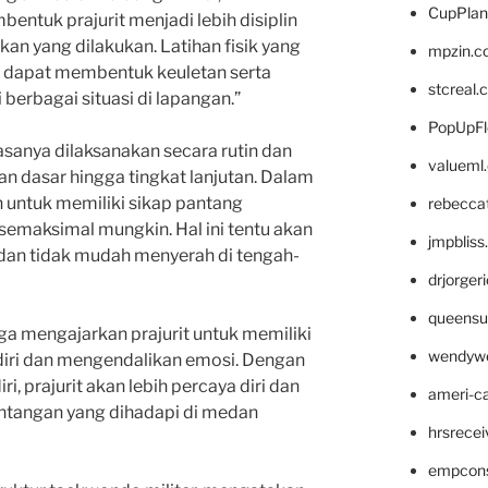
CupPlan
ntuk prajurit menjadi lebih disiplin
kan yang dilakukan. Latihan fisik yang
mpzin.c
a dapat membentuk keuletan serta
stcreal.
erbagai situasi di lapangan.”
PopUpFl
sanya dilaksanakan secara rutin dan
valueml
ihan dasar hingga tingkat lanjutan. Dalam
kan untuk memiliki sikap pantang
rebecca
semaksimal mungkin. Hal ini tentu akan
jmpblis
an tidak mudah menyerah di tengah-
drjorger
queensu
uga mengajarkan prajurit untuk memiliki
wendyw
iri dan mengendalikan emosi. Dengan
i, prajurit akan lebih percaya diri dan
ameri-
tangan yang dihadapi di medan
hrsrece
empcon