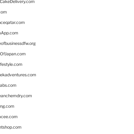
rCakeDelivery.com
.com
enceqatar.com
aApp.com
eofbusinessdfw.org
OfJapan.com
ifestyle.com
eekadventures.com
labs.com
leanchemdry.com
ing.com
acee.com
ntshop.com