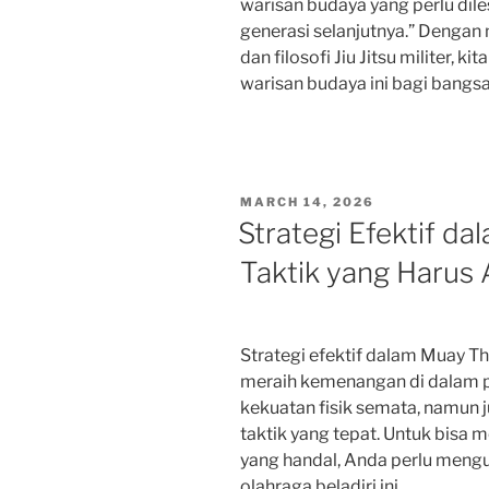
warisan budaya yang perlu dil
generasi selanjutnya.” Deng
dan filosofi Jiu Jitsu militer, 
warisan budaya ini bagi bangsa
POSTED
MARCH 14, 2026
ON
Strategi Efektif da
Taktik yang Harus
Strategi efektif dalam Muay 
meraih kemenangan di dalam 
kekuatan fisik semata, namun 
taktik yang tepat. Untuk bisa 
yang handal, Anda perlu mengua
olahraga beladiri ini.