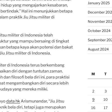
January 2025
i hidup yang mengajarkan kesabaran,
 bertindak.” Hal ini menunjukkan betapa
December 20
am praktik Jiu Jitsu militer di
November 20
October 2024
su militer di Indonesia telah
September 20
ruktur yang mampu bersaing di tingkat
kkan betapa kaya akan potensi dan bakat
August 2024
Jiu Jitsu militer di Indonesia.
militer di Indonesia terus berkembang
aikan diri dengan tuntutan zaman.
M
T
n filosofi bela diri ini, para praktisi
 dapat mengembangkan diri secara lebih
udaya yang mereka miliki.
2
3
9
10
oyo
data hk
Arismunandar, “Jiu Jitsu
nik bela diri, tetapi juga merupakan
16
17