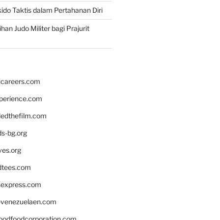
ido Taktis dalam Pertahanan Diri
han Judo Militer bagi Prajurit
hcareers.com
xperience.com
edthefilm.com
ds-bg.org
ves.org
tees.com
rsexpress.com
venezuelaen.com
oodfoodcorporation.com