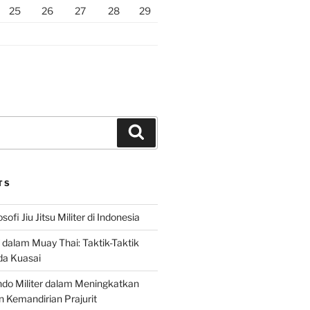
25
26
27
28
29
Search
TS
sofi Jiu Jitsu Militer di Indonesia
f dalam Muay Thai: Taktik-Taktik
da Kuasai
do Militer dalam Meningkatkan
n Kemandirian Prajurit