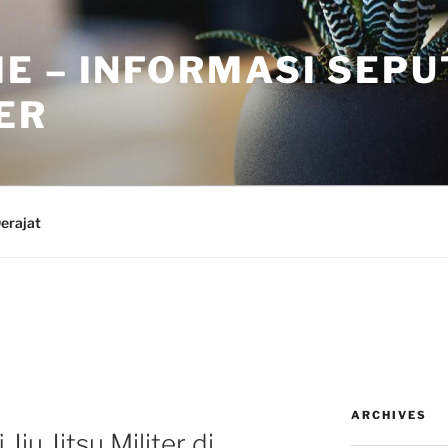
E – INFORMASI SEPU
TER
erajat
ARCHIVES
Jiu Jitsu Militer di