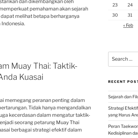
estarikan dan dikembangkan oleh
23
24
an memperkuat pemahaman akan sejarah
30
31
kita dapat melihat betapa berharganya
 Indonesia.
« Feb
Search
for:
lam Muay Thai: Taktik-
 Anda Kuasai
RECENT POS
Sejarah dan Filo
Thai memegang peranan penting dalam
pertarungan. Tidak hanya mengandalkan
Strategi Efekti
yang Harus An
juga kecerdasan dalam mengatur taktik-
menjadi seorang petarung Muay Thai
Peran Taekwon
sai berbagai strategi efektif dalam
Kedisiplinan da