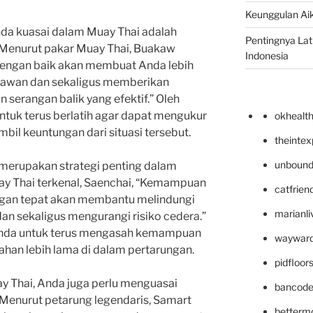
Keunggulan Aik
Anda kuasai dalam Muay Thai adalah
Pentingnya Lati
 Menurut pakar Muay Thai, Buakaw
Indonesia
dengan baik akan membuat Anda lebih
lawan dan sekaligus memberikan
serangan balik yang efektif.” Oleh
untuk terus berlatih agar dapat mengukur
okhealt
il keuntungan dari situasi tersebut.
theinte
unbound
ga merupakan strategi penting dalam
ay Thai terkenal, Saenchai, “Kemampuan
catfrien
ngan tepat akan membantu melindungi
marianli
dan sekaligus mengurangi risiko cedera.”
i Anda untuk terus mengasah kemampuan
wayward
ahan lebih lama di dalam pertarungan.
pidfloo
y Thai, Anda juga perlu menguasai
bancode
. Menurut petarung legendaris, Samart
betterm