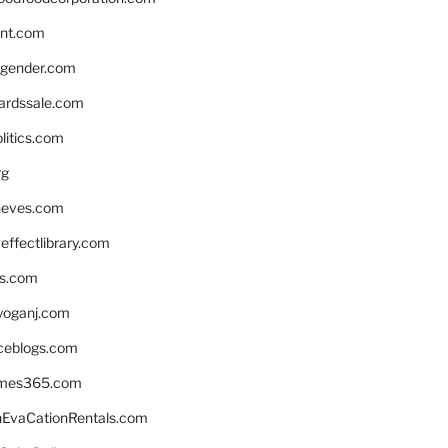
nnt.com
gender.com
ardssale.com
litics.com
rg
neves.com
ffectlibrary.com
ns.com
yoganj.com
rceblogs.com
ames365.com
EvaCationRentals.com