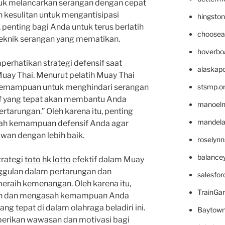
k melancarkan serangan dengan cepat
 kesulitan untuk mengantisipasi
hingsto
 penting bagi Anda untuk terus berlatih
choosea
knik serangan yang mematikan.
hoverbo
mperhatikan strategi defensif saat
alaskapo
uay Thai. Menurut pelatih Muay Thai
stsmp.o
 “Kemampuan untuk menghindari serangan
f yang tepat akan membantu Anda
manoel
ertarungan.” Oleh karena itu, penting
mandelae
sah kemampuan defensif Anda agar
wan dengan lebih baik.
roselyn
balance
trategi
toto hk lotto
efektif dalam Muay
nggulan dalam pertarungan dan
salesfo
eraih kemenangan. Oleh karena itu,
TrainG
atih dan mengasah kemampuan Anda
ng tepat di dalam olahraga beladiri ini.
Baytown
berikan wawasan dan motivasi bagi