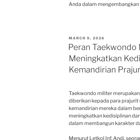
Anda dalam mengembangkan 
POSTED
MARCH 9, 2026
ON
Peran Taekwondo M
Meningkatkan Kedi
Kemandirian Prajur
Taekwondo militer merupakan 
diberikan kepada para prajurit
kemandirian mereka dalam ber
meningkatkan kedisiplinan dan
dalam membangun karakter da
Menurut Letkol Inf. Andi, seora