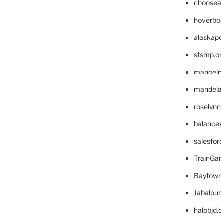
choosea
hoverbo
alaskapo
stsmp.o
manoel
mandelae
roselyn
balance
salesfo
TrainG
Baytown
Jabalpu
halobjd