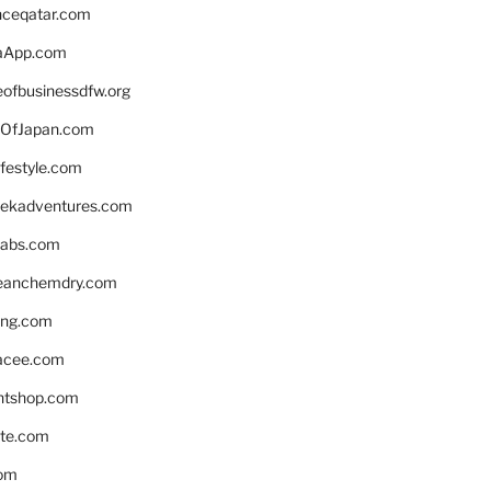
enceqatar.com
aApp.com
eofbusinessdfw.org
OfJapan.com
ifestyle.com
eekadventures.com
labs.com
leanchemdry.com
ing.com
acee.com
ntshop.com
te.com
om