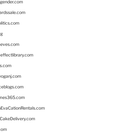
gender.com
ardssale.com
litics.com
rg
neves.com
ffectlibrary.com
ns.com
yoganj.com
rceblogs.com
ames365.com
EvaCationRentals.com
rCakeDelivery.com
.com