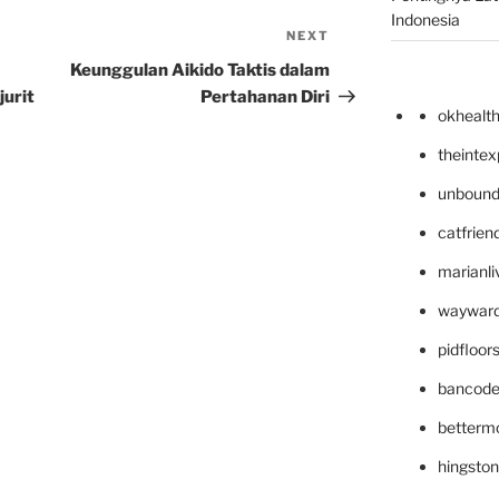
Indonesia
NEXT
Next
Post
Keunggulan Aikido Taktis dalam
jurit
Pertahanan Diri
okhealt
theinte
unbound
catfrien
marianli
wayward
pidfloo
bancode
betterm
hingsto