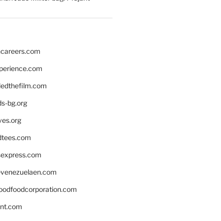
hcareers.com
xperience.com
edthefilm.com
ds-bg.org
ves.org
tees.com
rsexpress.com
venezuelaen.com
oodfoodcorporation.com
nnt.com