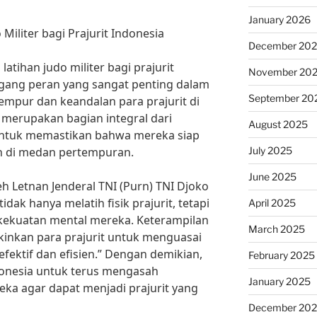
January 2026
 Militer bagi Prajurit Indonesia
December 20
atihan judo militer bagi prajurit
November 20
egang peran yang sangat penting dalam
September 20
mpur dan keandalan para prajurit di
r merupakan bagian integral dari
August 2025
 untuk memastikan bahwa mereka siap
July 2025
n di medan pertempuran.
June 2025
 Letnan Jenderal TNI (Purn) TNI Djoko
tidak hanya melatih fisik prajurit, tetapi
April 2025
 kekuatan mental mereka. Keterampilan
March 2025
kinkan para prajurit untuk menguasai
efektif dan efisien.” Dengan demikian,
February 2025
ndonesia untuk terus mengasah
January 2025
eka agar dapat menjadi prajurit yang
December 20