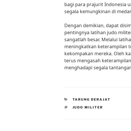
bagi para prajurit Indonesia
segala kemungkinan di meda
Dengan demikian, dapat dis
pentingnya latihan judo milite
sangatlah besar. Melalui latiha
meningkatkan keterampilan t
kekompakan mereka. Oleh kare
terus mengasah keterampilan 
menghadapi segala tantangan
CATEGORIES
TARUNG DERAJAT
TAGS
JUDO MILITER