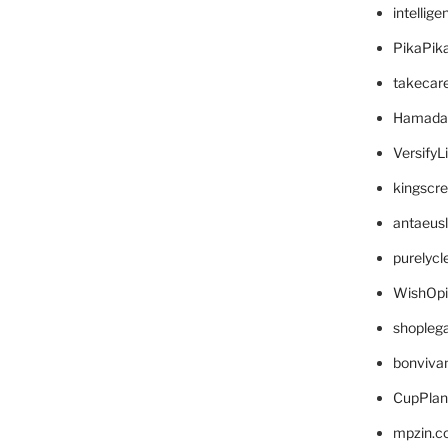
intellig
PikaPik
takecar
Hamada
VersifyL
kingscr
antaeus
purelyc
WishOp
shopleg
bonviva
CupPlan
mpzin.c