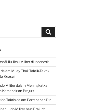
Search
S
sofi Jiu Jitsu Militer di Indonesia
f dalam Muay Thai: Taktik-Taktik
da Kuasai
do Militer dalam Meningkatkan
n Kemandirian Prajurit
ido Taktis dalam Pertahanan Diri
han Judo Militer bagi Prajurit