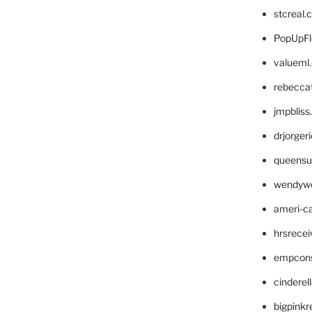
stcreal.
PopUpFl
valueml
rebecca
jmpblis
drjorger
queensu
wendyw
ameri-
hrsrece
empcon
cinderel
bigpinkr