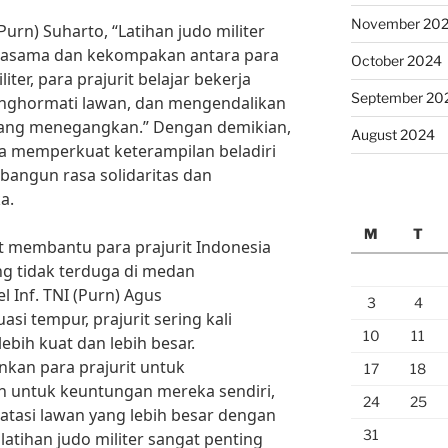
November 20
urn) Suharto, “Latihan judo militer
rjasama dan kekompakan antara para
October 2024
liter, para prajurit belajar bekerja
September 20
nghormati lawan, dan mengendalikan
yang menegangkan.” Dengan demikian,
August 2024
nya memperkuat keterampilan beladiri
mbangun rasa solidaritas dan
a.
M
T
at membantu para prajurit Indonesia
g tidak terduga di medan
 Inf. TNI (Purn) Agus
3
4
si tempur, prajurit sering kali
10
11
bih kuat dan lebih besar.
kan para prajurit untuk
17
18
 untuk keuntungan mereka sendiri,
24
25
tasi lawan yang lebih besar dengan
31
, latihan judo militer sangat penting