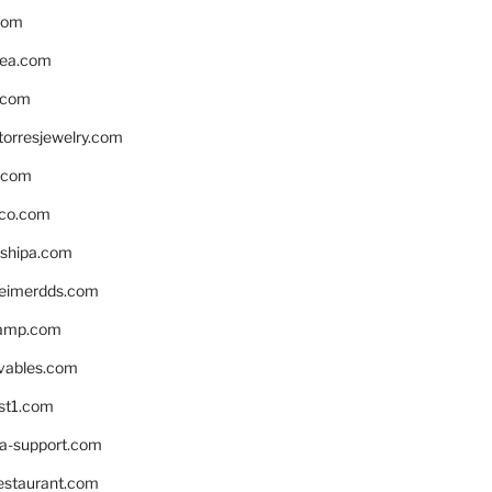
com
ea.com
.com
torresjewelry.com
s.com
ico.com
shipa.com
eimerdds.com
camp.com
ivables.com
st1.com
la-support.com
estaurant.com