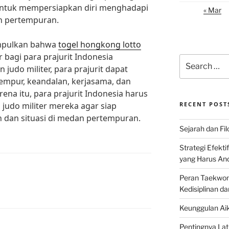
 untuk mempersiapkan diri menghadapi
« Mar
n pertempuran.
impulkan bahwa
togel hongkong lotto
r bagi para prajurit Indonesia
Search
n judo militer, para prajurit dapat
for:
empur, keandalan, kerjasama, dan
na itu, para prajurit Indonesia harus
judo militer mereka agar siap
RECENT POST
 dan situasi di medan pertempuran.
Sejarah dan Filo
Strategi Efekti
yang Harus An
Peran Taekwon
Kedisiplinan da
Keunggulan Aik
Pentingnya Lati