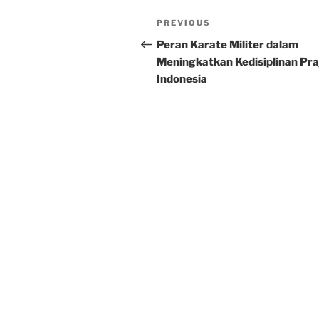
Post
Previous
PREVIOUS
navigation
Post
Peran Karate Militer dalam
Meningkatkan Kedisiplinan Pra
Indonesia