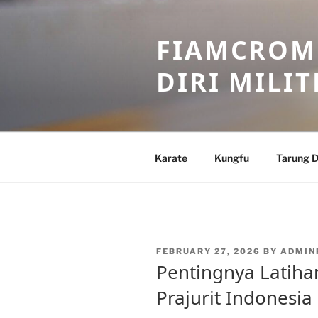
Skip
to
FIAMCROME
content
DIRI MILIT
Karate
Kungfu
Tarung D
POSTED
FEBRUARY 27, 2026
BY
ADMIN
ON
Pentingnya Latihan
Prajurit Indonesia