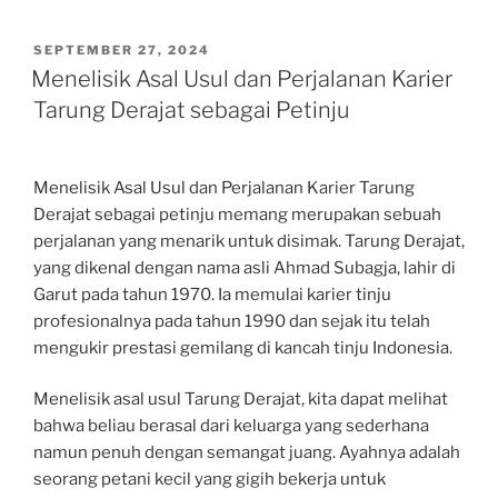
POSTED
SEPTEMBER 27, 2024
ON
Menelisik Asal Usul dan Perjalanan Karier
Tarung Derajat sebagai Petinju
Menelisik Asal Usul dan Perjalanan Karier Tarung
Derajat sebagai petinju memang merupakan sebuah
perjalanan yang menarik untuk disimak. Tarung Derajat,
yang dikenal dengan nama asli Ahmad Subagja, lahir di
Garut pada tahun 1970. Ia memulai karier tinju
profesionalnya pada tahun 1990 dan sejak itu telah
mengukir prestasi gemilang di kancah tinju Indonesia.
Menelisik asal usul Tarung Derajat, kita dapat melihat
bahwa beliau berasal dari keluarga yang sederhana
namun penuh dengan semangat juang. Ayahnya adalah
seorang petani kecil yang gigih bekerja untuk