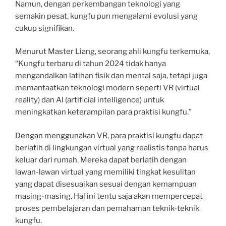
Namun, dengan perkembangan teknologi yang
semakin pesat, kungfu pun mengalami evolusi yang
cukup signifikan.
Menurut Master Liang, seorang ahli kungfu terkemuka,
“Kungfu terbaru di tahun 2024 tidak hanya
mengandalkan latihan fisik dan mental saja, tetapi juga
memanfaatkan teknologi modern seperti VR (virtual
reality) dan AI (artificial intelligence) untuk
meningkatkan keterampilan para praktisi kungfu.”
Dengan menggunakan VR, para praktisi kungfu dapat
berlatih di lingkungan virtual yang realistis tanpa harus
keluar dari rumah. Mereka dapat berlatih dengan
lawan-lawan virtual yang memiliki tingkat kesulitan
yang dapat disesuaikan sesuai dengan kemampuan
masing-masing. Hal ini tentu saja akan mempercepat
proses pembelajaran dan pemahaman teknik-teknik
kungfu.