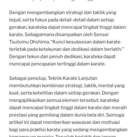
Dengan mengembangkan strategi dan taktik yang
tepat, serta fokus pada detail-detail dalam setiap
gerakan, karateka dapat mencapai tingkat tinggi dalam
karate. Sebagaimana disampaikan oleh Sensei
Tsutomu Ohshima, “Kunci kesuksesan dalam karate
terletak pada ketekunan dan dedikasi dalam berlatih.”
Dengan tekun dan penuh dedikasi, karateka dapat
mencapai pencapaian tertinggi dalam karate.
Sebagai penutup, Teknik Karate Lanjutan
membutuhkan kombinasi strategi, taktik, mental yang
kuat, serta ketelitian dalam setiap gerakan. Dengan
mengaplikasikan semua elemen tersebut, karateka
dapat mencapai tingkat tinggi dalam karate dan meraih
prestasi yang gemilang dalam dunia bela diri. Semoga
artikel ini dapat memberikan wawasan dan motivasi
bagi para praktisi karate yang sedang mengembangkan
kemampuan mereka. Teruslah berlatih dan jangan