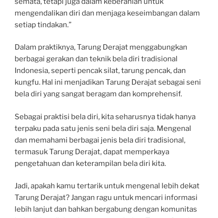
semata, tetapi juga dalam keberanian untuk
mengendalikan diri dan menjaga keseimbangan dalam
setiap tindakan.”
Dalam praktiknya, Tarung Derajat menggabungkan
berbagai gerakan dan teknik bela diri tradisional
Indonesia, seperti pencak silat, tarung pencak, dan
kungfu. Hal ini menjadikan Tarung Derajat sebagai seni
bela diri yang sangat beragam dan komprehensif.
Sebagai praktisi bela diri, kita seharusnya tidak hanya
terpaku pada satu jenis seni bela diri saja. Mengenal
dan memahami berbagai jenis bela diri tradisional,
termasuk Tarung Derajat, dapat memperkaya
pengetahuan dan keterampilan bela diri kita.
Jadi, apakah kamu tertarik untuk mengenal lebih dekat
Tarung Derajat? Jangan ragu untuk mencari informasi
lebih lanjut dan bahkan bergabung dengan komunitas