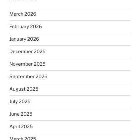
March 2026
February 2026
January 2026
December 2025
November 2025
September 2025
August 2025
July 2025
June 2025
April 2025
March 2025