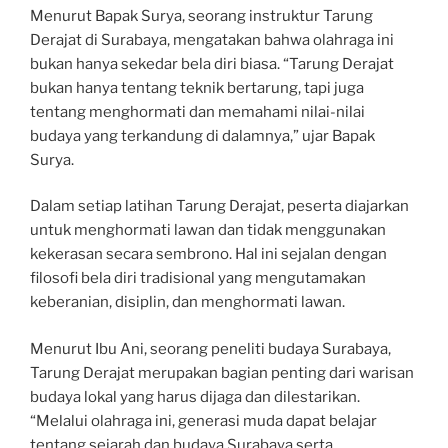
Menurut Bapak Surya, seorang instruktur Tarung
Derajat di Surabaya, mengatakan bahwa olahraga ini
bukan hanya sekedar bela diri biasa. “Tarung Derajat
bukan hanya tentang teknik bertarung, tapi juga
tentang menghormati dan memahami nilai-nilai
budaya yang terkandung di dalamnya,” ujar Bapak
Surya.
Dalam setiap latihan Tarung Derajat, peserta diajarkan
untuk menghormati lawan dan tidak menggunakan
kekerasan secara sembrono. Hal ini sejalan dengan
filosofi bela diri tradisional yang mengutamakan
keberanian, disiplin, dan menghormati lawan.
Menurut Ibu Ani, seorang peneliti budaya Surabaya,
Tarung Derajat merupakan bagian penting dari warisan
budaya lokal yang harus dijaga dan dilestarikan.
“Melalui olahraga ini, generasi muda dapat belajar
tentang sejarah dan budaya Surabaya serta