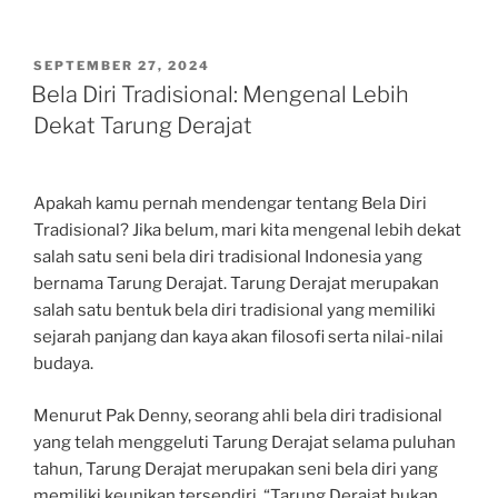
POSTED
SEPTEMBER 27, 2024
ON
Bela Diri Tradisional: Mengenal Lebih
Dekat Tarung Derajat
Apakah kamu pernah mendengar tentang Bela Diri
Tradisional? Jika belum, mari kita mengenal lebih dekat
salah satu seni bela diri tradisional Indonesia yang
bernama Tarung Derajat. Tarung Derajat merupakan
salah satu bentuk bela diri tradisional yang memiliki
sejarah panjang dan kaya akan filosofi serta nilai-nilai
budaya.
Menurut Pak Denny, seorang ahli bela diri tradisional
yang telah menggeluti Tarung Derajat selama puluhan
tahun, Tarung Derajat merupakan seni bela diri yang
memiliki keunikan tersendiri. “Tarung Derajat bukan