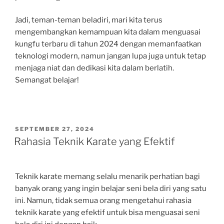
Jadi, teman-teman beladiri, mari kita terus
mengembangkan kemampuan kita dalam menguasai
kungfu terbaru di tahun 2024 dengan memanfaatkan
teknologi modern, namun jangan lupa juga untuk tetap
menjaga niat dan dedikasi kita dalam berlatih.
Semangat belajar!
POSTED
SEPTEMBER 27, 2024
ON
Rahasia Teknik Karate yang Efektif
Teknik karate memang selalu menarik perhatian bagi
banyak orang yang ingin belajar seni bela diri yang satu
ini. Namun, tidak semua orang mengetahui rahasia
teknik karate yang efektif untuk bisa menguasai seni