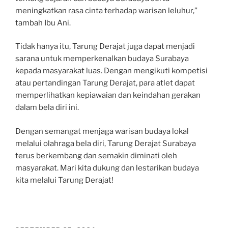
meningkatkan rasa cinta terhadap warisan leluhur,”
tambah Ibu Ani.
Tidak hanya itu, Tarung Derajat juga dapat menjadi
sarana untuk memperkenalkan budaya Surabaya
kepada masyarakat luas. Dengan mengikuti kompetisi
atau pertandingan Tarung Derajat, para atlet dapat
memperlihatkan kepiawaian dan keindahan gerakan
dalam bela diri ini.
Dengan semangat menjaga warisan budaya lokal
melalui olahraga bela diri, Tarung Derajat Surabaya
terus berkembang dan semakin diminati oleh
masyarakat. Mari kita dukung dan lestarikan budaya
kita melalui Tarung Derajat!