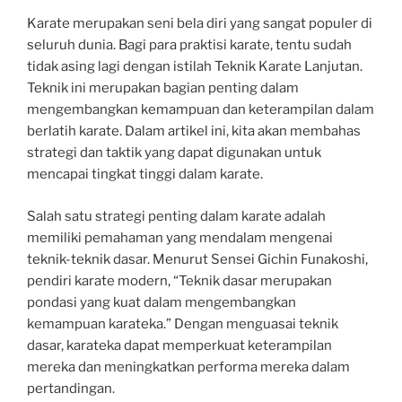
Karate merupakan seni bela diri yang sangat populer di
seluruh dunia. Bagi para praktisi karate, tentu sudah
tidak asing lagi dengan istilah Teknik Karate Lanjutan.
Teknik ini merupakan bagian penting dalam
mengembangkan kemampuan dan keterampilan dalam
berlatih karate. Dalam artikel ini, kita akan membahas
strategi dan taktik yang dapat digunakan untuk
mencapai tingkat tinggi dalam karate.
Salah satu strategi penting dalam karate adalah
memiliki pemahaman yang mendalam mengenai
teknik-teknik dasar. Menurut Sensei Gichin Funakoshi,
pendiri karate modern, “Teknik dasar merupakan
pondasi yang kuat dalam mengembangkan
kemampuan karateka.” Dengan menguasai teknik
dasar, karateka dapat memperkuat keterampilan
mereka dan meningkatkan performa mereka dalam
pertandingan.