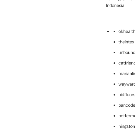
Indonesia
okhealt
theinte
unbound
catfrien
marianli
wayward
pidfloo
bancode
betterm
hingsto