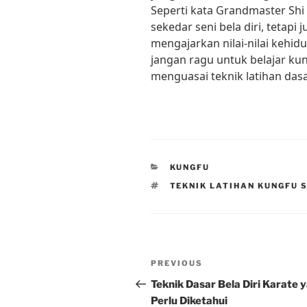
Seperti kata Grandmaster Shi
sekedar seni bela diri, tetap
mengajarkan nilai-nilai kehidu
jangan ragu untuk belajar ku
menguasai teknik latihan dasa
CATEGORIES
KUNGFU
TAGS
TEKNIK LATIHAN KUNGFU 
Post
Previous
PREVIOUS
navigation
Post
Teknik Dasar Bela Diri Karate 
Perlu Diketahui