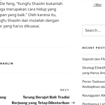
 De Yang, “Kungfu Shaolin bukanlah
« Mar
i juga merupakan cara hidup yang
pan yang baik.” Oleh karena itu,
ngfu Shaolin dan mulailah dengan
r yang harus dikuasai.
Search
for:
RECENT POST
Sejarah dan Filo
SHAOLIN
Strategi Efekti
yang Harus An
Peran Taekwon
Kedisiplinan da
NEXT
Next
Keunggulan Aik
Post
yang
Tarung Derajat Bali: Tradisi
Berjuang yang Tetap Dilestarikan
Pentingnya Lati