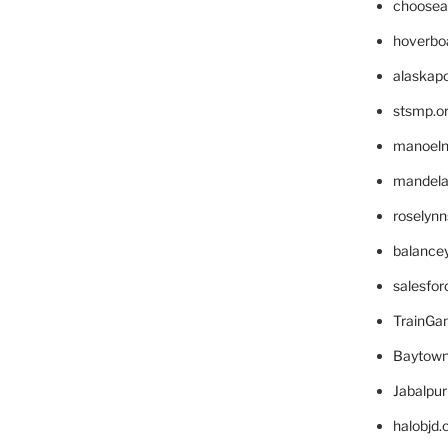
choosea
hoverbo
alaskapo
stsmp.o
manoel
mandelae
roselyn
balance
salesfo
TrainG
Baytown
Jabalpu
halobjd