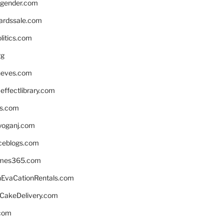
gender.com
ardssale.com
litics.com
rg
neves.com
ffectlibrary.com
ns.com
yoganj.com
rceblogs.com
ames365.com
EvaCationRentals.com
rCakeDelivery.com
.com