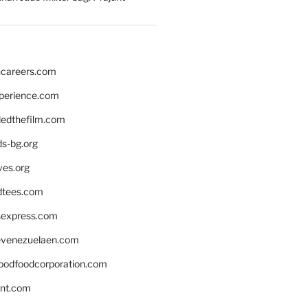
hcareers.com
xperience.com
edthefilm.com
ds-bg.org
ves.org
tees.com
rsexpress.com
venezuelaen.com
oodfoodcorporation.com
nnt.com