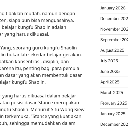
January 2026
ang tidaklah mudah, namun dengan
December 20
ten, siapa pun bisa menguasainya.
 belajar kungfu Shaolin adalah
November 20
r yang harus dikuasai.
September 20
Yang, seorang guru kungfu Shaolin
August 2025
olin bukanlah sekedar belajar gerakan-
July 2025
batkan konsentrasi, disiplin, dan
karena itu, penting bagi para pemula
June 2025
an dasar yang akan membentuk dasar
jar kungfu Shaolin.
April 2025
March 2025
ar yang harus dikuasai dalam belajar
 atau posisi dasar. Stance merupakan
February 2025
kungfu Shaolin. Menurut Sifu Wong Kiew
January 2025
lin terkemuka, “Stance yang kuat akan
ubuh, sehingga memudahkan dalam
December 20