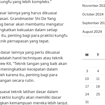
ungfu yang lebih kompleks.”
November 20
dasar lainnya yang harus dikuasai
October 2024
pasan. Grandmaster Shi De Yang
September 20
ang benar akan membantu mengatur
ngkatkan kekuatan dalam setiap
August 2024
itu, penting bagi para praktisi kungfu
knik pernapasan yang tepat.
n dasar lainnya yang perlu dikuasai
M
T
 adalah hand techniques atau teknik
ew Kit, “Teknik tangan yang baik akan
 meningkatkan kecepatan dalam
3
4
eh karena itu, penting bagi para
10
11
angan secara rutin.
17
18
sai teknik latihan dasar dalam
24
25
praktisi kungfu akan memiliki dasar
31
kan kemampuan mereka lebih lanjut.