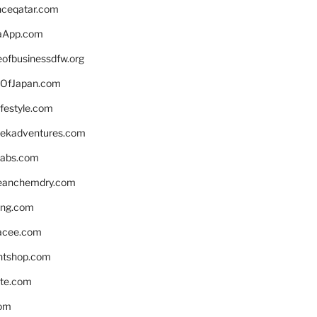
enceqatar.com
aApp.com
eofbusinessdfw.org
OfJapan.com
ifestyle.com
eekadventures.com
labs.com
leanchemdry.com
ing.com
acee.com
ntshop.com
te.com
om