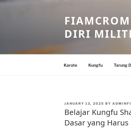
Skip
to
FIAMCROME
content
DIRI MILIT
Karate
Kungfu
Tarung D
POSTED
JANUARY 13, 2025
BY
ADMINF
ON
Belajar Kungfu Sha
Dasar yang Harus 