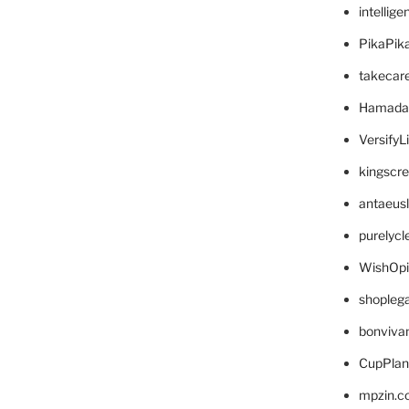
intellig
PikaPik
takecar
Hamada
VersifyL
kingscr
antaeus
purelyc
WishOp
shopleg
bonviva
CupPlan
mpzin.c