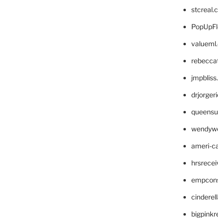
stcreal.
PopUpFl
valueml
rebecca
jmpblis
drjorger
queensu
wendyw
ameri-
hrsrece
empcon
cinderel
bigpinkr