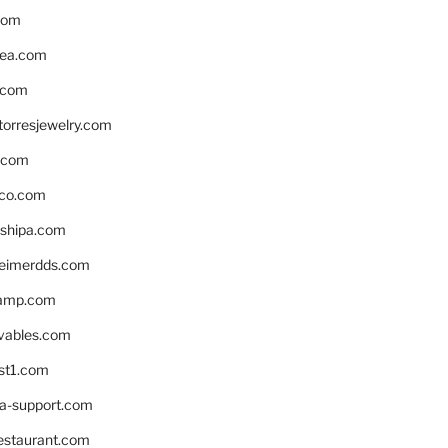
com
ea.com
.com
torresjewelry.com
s.com
ico.com
shipa.com
eimerdds.com
camp.com
ivables.com
st1.com
la-support.com
estaurant.com