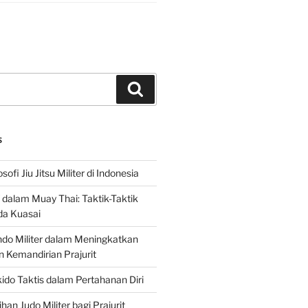
Search
S
sofi Jiu Jitsu Militer di Indonesia
f dalam Muay Thai: Taktik-Taktik
da Kuasai
do Militer dalam Meningkatkan
n Kemandirian Prajurit
ido Taktis dalam Pertahanan Diri
han Judo Militer bagi Prajurit