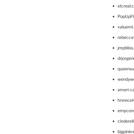
stcreal.
PopUpFl
valueml
rebecca
jmpblis
drjorger
queensu
wendyw
ameri-
hrsrece
empcon
cinderel
bigpinkr