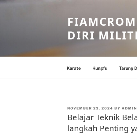
Skip
to
FIAMCROME
content
DIRI MILIT
Karate
Kungfu
Tarung D
POSTED
NOVEMBER 23, 2024
BY
ADMIN
ON
Belajar Teknik Bel
langkah Penting 