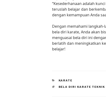
“Kesederhanaan adalah kunci 
teruslah belajar dan berkem
dengan kemampuan Anda saat
Dengan memahami langkah-lan
bela diri karate, Anda akan b
menguasai bela diri ini dengan
berlatih dan meningkatkan k
belajar!
CATEGORIES
KARATE
TAGS
BELA DIRI KARATE TEKNIK