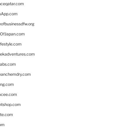
enceqatar.com
aApp.com
eofbusinessdfw.org
OfJapan.com
ifestyle.com
eekadventures.com
labs.com
leanchemdry.com
ing.com
acee.com
ntshop.com
te.com
om