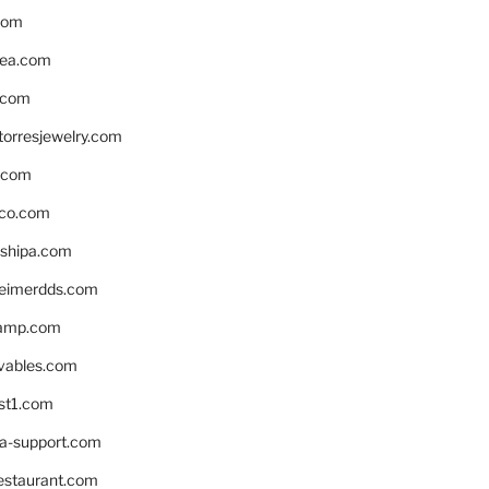
com
ea.com
.com
torresjewelry.com
s.com
ico.com
shipa.com
eimerdds.com
camp.com
ivables.com
st1.com
la-support.com
estaurant.com