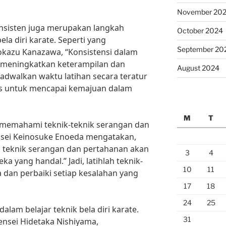
November 20
konsisten juga merupakan langkah
October 2024
ela diri karate. Seperti yang
September 20
okazu Kanazawa, “Konsistensi dalam
 meningkatkan keterampilan dan
August 2024
 jadwalkan waktu latihan secara teratur
las untuk mencapai kemajuan dalam
M
T
uk memahami teknik-teknik serangan dan
nsei Keinosuke Enoeda mengatakan,
n teknik serangan dan pertahanan akan
3
4
 yang handal.” Jadi, latihlah teknik-
10
11
a dan perbaiki setiap kesalahan yang
17
18
24
25
dalam belajar teknik bela diri karate.
31
ensei Hidetaka Nishiyama,