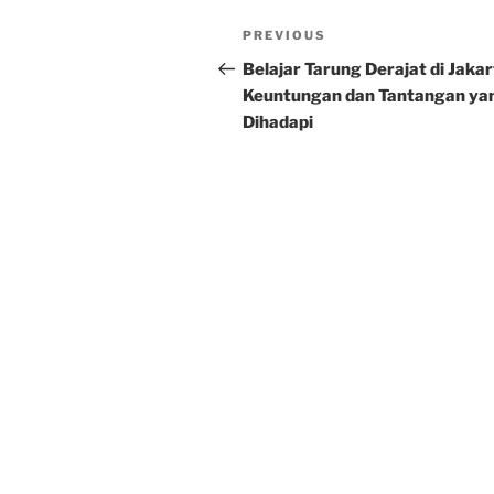
Post
Previous
PREVIOUS
navigation
Post
Belajar Tarung Derajat di Jakar
Keuntungan dan Tantangan ya
Dihadapi