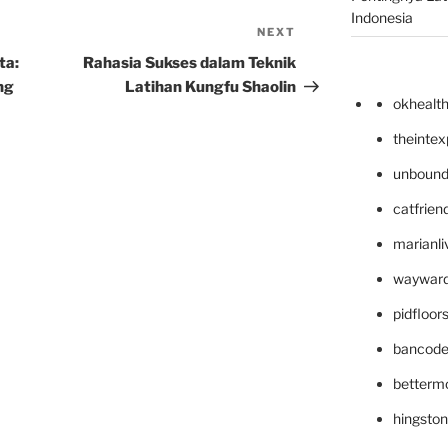
Indonesia
NEXT
Next
Post
ta:
Rahasia Sukses dalam Teknik
ng
Latihan Kungfu Shaolin
okhealt
theinte
unbound
catfrien
marianli
wayward
pidfloo
bancode
betterm
hingsto