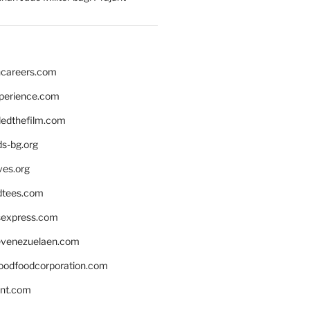
hcareers.com
xperience.com
edthefilm.com
ds-bg.org
ves.org
tees.com
rsexpress.com
venezuelaen.com
oodfoodcorporation.com
nnt.com