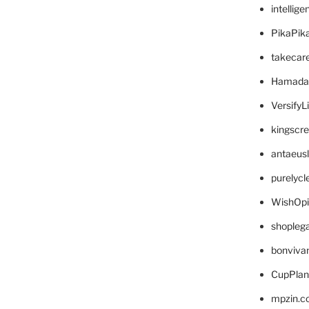
intellig
PikaPik
takecar
Hamada
VersifyL
kingscr
antaeus
purelyc
WishOp
shopleg
bonviva
CupPlan
mpzin.c