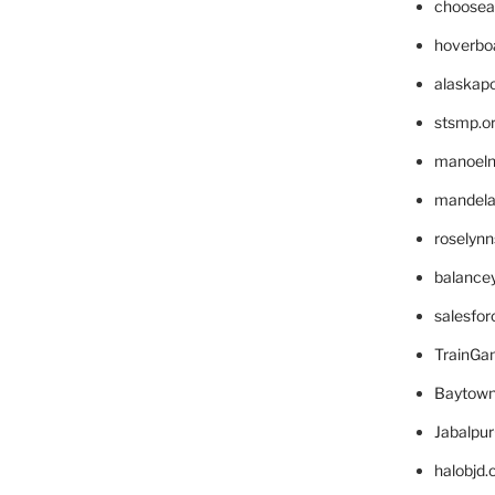
choosea
hoverbo
alaskapo
stsmp.o
manoel
mandelae
roselyn
balance
salesfo
TrainG
Baytown
Jabalpu
halobjd