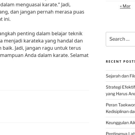
dalam menguasai karate.” Jadi,
« Mar
bang, dan jangan pernah merasa puas
 ini.
gkah penting dalam belajar teknik
Search
isa menjadi karateka yang handal dan
for:
 baik. Jadi, jangan ragu untuk terus
emampuan Anda dalam karate. Selamat
RECENT POST
Sejarah dan Filo
Strategi Efekti
yang Harus An
Peran Taekwon
Kedisiplinan da
Keunggulan Aik
Pentingnya Lati