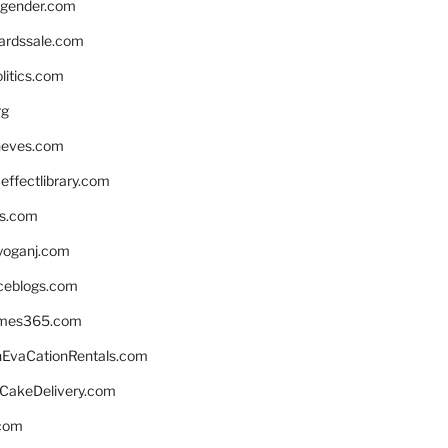
gender.com
ardssale.com
litics.com
rg
neves.com
ffectlibrary.com
ns.com
yoganj.com
rceblogs.com
ames365.com
EvaCationRentals.com
rCakeDelivery.com
.com