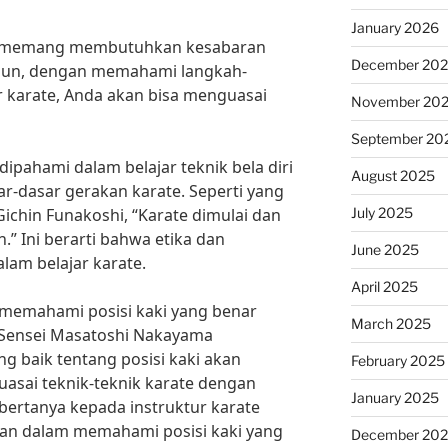
January 2026
rate memang membutuhkan kesabaran
December 20
amun, dengan memahami langkah-
r karate, Anda akan bisa menguasai
November 20
September 20
ipahami dalam belajar teknik bela diri
August 2025
-dasar gerakan karate. Seperti yang
July 2025
ichin Funakoshi, “Karate dimulai dan
” Ini berarti bahwa etika dan
June 2025
alam belajar karate.
April 2025
k memahami posisi kaki yang benar
March 2025
. Sensei Masatoshi Nakayama
 baik tentang posisi kaki akan
February 2025
sai teknik-teknik karate dengan
January 2025
k bertanya kepada instruktur karate
tan dalam memahami posisi kaki yang
December 20