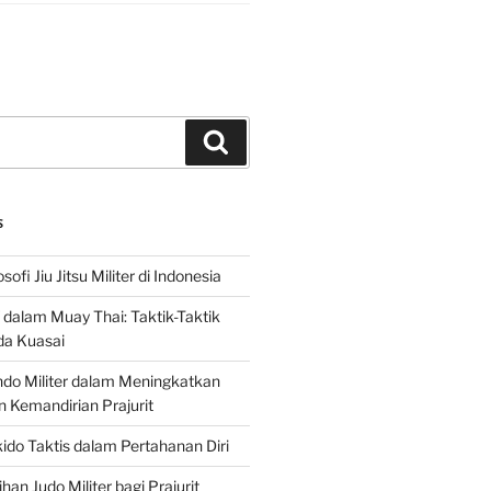
Search
S
sofi Jiu Jitsu Militer di Indonesia
f dalam Muay Thai: Taktik-Taktik
da Kuasai
do Militer dalam Meningkatkan
n Kemandirian Prajurit
ido Taktis dalam Pertahanan Diri
han Judo Militer bagi Prajurit