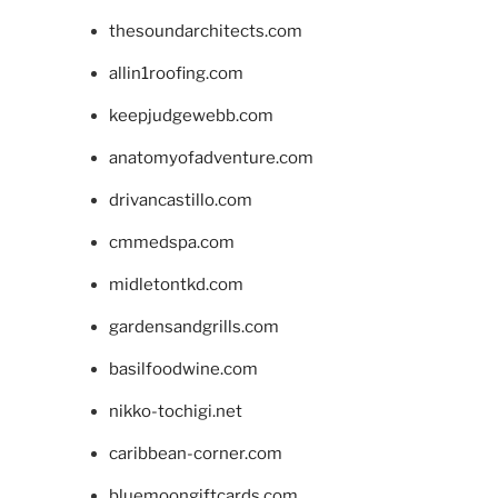
thesoundarchitects.com
allin1roofing.com
keepjudgewebb.com
anatomyofadventure.com
drivancastillo.com
cmmedspa.com
midletontkd.com
gardensandgrills.com
basilfoodwine.com
nikko-tochigi.net
caribbean-corner.com
bluemoongiftcards.com