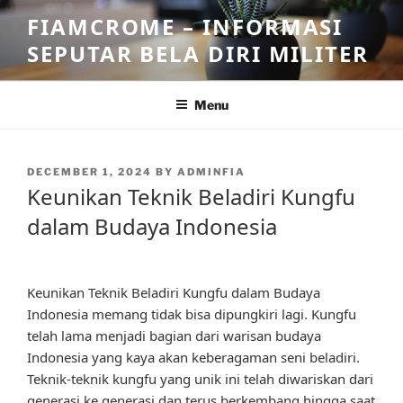
Skip
FIAMCROME – INFORMASI
to
SEPUTAR BELA DIRI MILITER
content
Menu
POSTED
DECEMBER 1, 2024
BY
ADMINFIA
ON
Keunikan Teknik Beladiri Kungfu
dalam Budaya Indonesia
Keunikan Teknik Beladiri Kungfu dalam Budaya
Indonesia memang tidak bisa dipungkiri lagi. Kungfu
telah lama menjadi bagian dari warisan budaya
Indonesia yang kaya akan keberagaman seni beladiri.
Teknik-teknik kungfu yang unik ini telah diwariskan dari
generasi ke generasi dan terus berkembang hingga saat