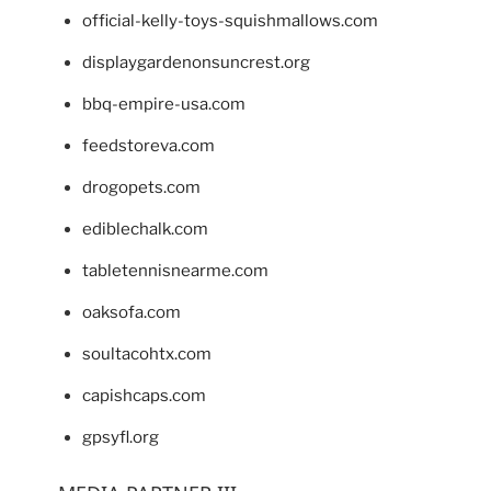
official-kelly-toys-squishmallows.com
displaygardenonsuncrest.org
bbq-empire-usa.com
feedstoreva.com
drogopets.com
ediblechalk.com
tabletennisnearme.com
oaksofa.com
soultacohtx.com
capishcaps.com
gpsyfl.org