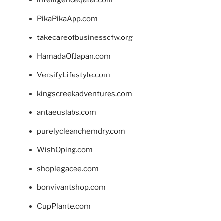
intelligenceqatar.com
PikaPikaApp.com
takecareofbusinessdfw.org
HamadaOfJapan.com
VersifyLifestyle.com
kingscreekadventures.com
antaeuslabs.com
purelycleanchemdry.com
WishOping.com
shoplegacee.com
bonvivantshop.com
CupPlante.com