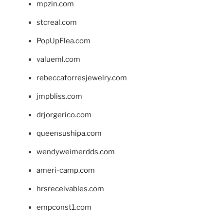
mpzin.com
stcreal.com
PopUpFlea.com
valueml.com
rebeccatorresjewelry.com
jmpbliss.com
drjorgerico.com
queensushipa.com
wendyweimerdds.com
ameri-camp.com
hrsreceivables.com
empconst1.com