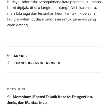
budaya Indonesia. Sebagaimana kata pepatah, “Di mana
bumi dipijak, di situ langit dijunjung.” Oleh karena itu,
mari kita jaga dan lestarikan keunikan teknik beladiri
kungfu dalam budaya Indonesia untuk generasi yang
akan datang.
CATEGORIES
KUNGFU
TAGS
TEKNIK BELADIRI KUNGFU
Post
Previous
PREVIOUS
navigation
Post
Memahami Esensi Teknik Karate: Pengertian,
Jenis, dan Manfaatnya