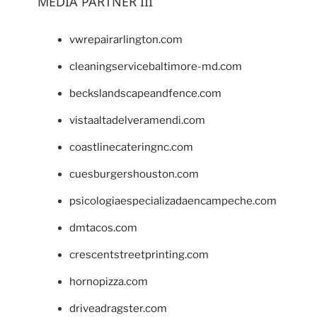
MEDIA PARTNER III
vwrepairarlington.com
cleaningservicebaltimore-md.com
beckslandscapeandfence.com
vistaaltadelveramendi.com
coastlinecateringnc.com
cuesburgershouston.com
psicologiaespecializadaencampeche.com
dmtacos.com
crescentstreetprinting.com
hornopizza.com
driveadragster.com