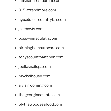
lafisheriarestaurant.com
915jazzandmore.com
aguadulce-countryfair.com
jakehovis.com
bosswingsduluth.com
birminghamautocare.com
tonyscountrykitchen.com
jbellasnailspa.com
mychaihouse.com
alvisgrooming.com
thegeorginaestate.com
blythewoodseafood.com