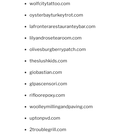
wolfcitytattoo.com
oysterbayturkeytrot.com
lafronterarestauranteybar.com
lilyandrosetearoom.com
olivesburgberrypatch.com
theslushkids.com
giobastian.com
glpascensori.com
rifloorepoxy.com
woolleymillingandpaving.com
uptonpvd.com
2troublegrill.com