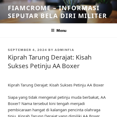
Skip
FIAMCROME – INFORMASI
to
SEPUTAR BELA DIRI MILITER
content
Menu
POSTED
SEPTEMBER 4, 2024
BY
ADMINFIA
ON
Kiprah Tarung Derajat: Kisah
Sukses Petinju AA Boxer
Kiprah Tarung Derajat: Kisah Sukses Petinju AA Boxer
Siapa yang tidak mengenal petinju muda berbakat, AA
Boxer? Nama tersebut kini tengah menjadi
pembicaraan hangat di kalangan pencinta olahraga
tinju. Kiprah Tarung Derajat yang dimiliki AA Boxer