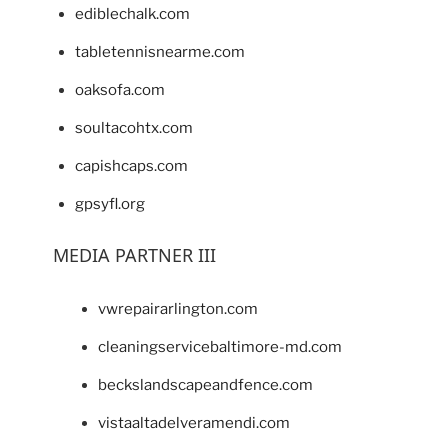
ediblechalk.com
tabletennisnearme.com
oaksofa.com
soultacohtx.com
capishcaps.com
gpsyfl.org
MEDIA PARTNER III
vwrepairarlington.com
cleaningservicebaltimore-md.com
beckslandscapeandfence.com
vistaaltadelveramendi.com