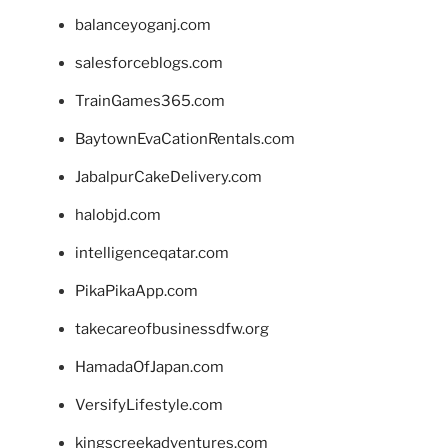
balanceyoganj.com
salesforceblogs.com
TrainGames365.com
BaytownEvaCationRentals.com
JabalpurCakeDelivery.com
halobjd.com
intelligenceqatar.com
PikaPikaApp.com
takecareofbusinessdfw.org
HamadaOfJapan.com
VersifyLifestyle.com
kingscreekadventures.com