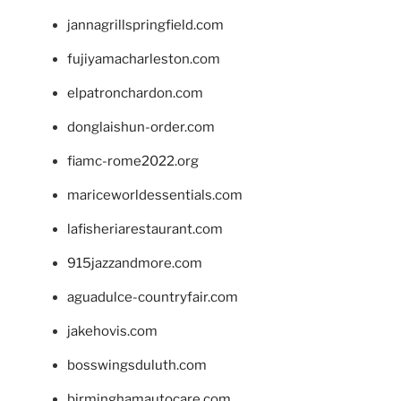
jannagrillspringfield.com
fujiyamacharleston.com
elpatronchardon.com
donglaishun-order.com
fiamc-rome2022.org
mariceworldessentials.com
lafisheriarestaurant.com
915jazzandmore.com
aguadulce-countryfair.com
jakehovis.com
bosswingsduluth.com
birminghamautocare.com