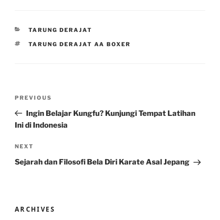
CATEGORIES
TARUNG DERAJAT
TAGS
TARUNG DERAJAT AA BOXER
Post
Previous
PREVIOUS
navigation
Post
Ingin Belajar Kungfu? Kunjungi Tempat Latihan
Ini di Indonesia
Next
NEXT
Post
Sejarah dan Filosofi Bela Diri Karate Asal Jepang
ARCHIVES