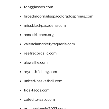
topgglasses.com
broadmoornailsspacoloradosprings.com
missblackpasadena.com
anneskitchen.org
valenciamarketytaqueria.com
reefrecordsllc.com
alawaffle.com
aryouthfishing.com
united-basketball.com
tios-tacos.com
cafecito-satx.com
graduacionviu2023.com