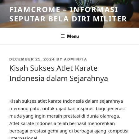
Skip
FIAMCROME – INFORMASI
to
SEPUTAR BELA DIRI MILITER
content
Menu
POSTED
DECEMBER 21, 2024
BY
ADMINFIA
ON
Kisah Sukses Atlet Karate
Indonesia dalam Sejarahnya
Kisah sukses atlet karate Indonesia dalam sejarahnya
memang patut untuk dijadikan inspirasi bagi generasi
muda yang ingin meraih prestasi di dunia olahraga.
Atlet karate Indonesia telah berhasil menorehkan
berbagai prestasi gemilang di berbagai ajang kompetisi
internasional.