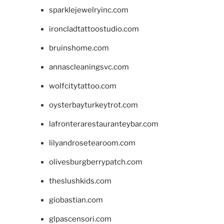
sparklejewelryinc.com
ironcladtattoostudio.com
bruinshome.com
annascleaningsvc.com
wolfcitytattoo.com
oysterbayturkeytrot.com
lafronterarestauranteybar.com
lilyandrosetearoom.com
olivesburgberrypatch.com
theslushkids.com
giobastian.com
glpascensori.com