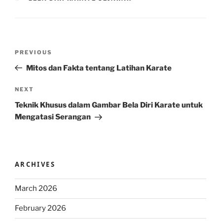
Post
Previous
PREVIOUS
navigation
Post
Mitos dan Fakta tentang Latihan Karate
Next
NEXT
Post
Teknik Khusus dalam Gambar Bela Diri Karate untuk
Mengatasi Serangan
ARCHIVES
March 2026
February 2026