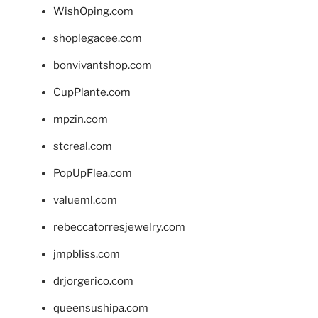
WishOping.com
shoplegacee.com
bonvivantshop.com
CupPlante.com
mpzin.com
stcreal.com
PopUpFlea.com
valueml.com
rebeccatorresjewelry.com
jmpbliss.com
drjorgerico.com
queensushipa.com