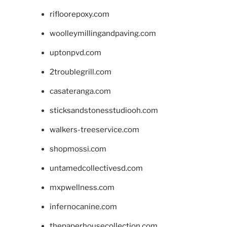
rifloorepoxy.com
woolleymillingandpaving.com
uptonpvd.com
2troublegrill.com
casateranga.com
sticksandstonesstudiooh.com
walkers-treeservice.com
shopmossi.com
untamedcollectivesd.com
mxpwellness.com
infernocanine.com
thepaperhousecollection.com