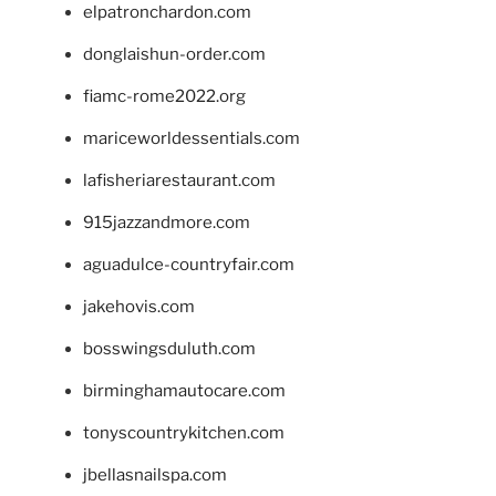
elpatronchardon.com
donglaishun-order.com
fiamc-rome2022.org
mariceworldessentials.com
lafisheriarestaurant.com
915jazzandmore.com
aguadulce-countryfair.com
jakehovis.com
bosswingsduluth.com
birminghamautocare.com
tonyscountrykitchen.com
jbellasnailspa.com