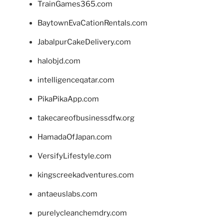
TrainGames365.com
BaytownEvaCationRentals.com
JabalpurCakeDelivery.com
halobjd.com
intelligenceqatar.com
PikaPikaApp.com
takecareofbusinessdfw.org
HamadaOfJapan.com
VersifyLifestyle.com
kingscreekadventures.com
antaeuslabs.com
purelycleanchemdry.com