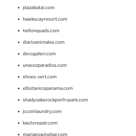
plazabatai.com
hawkscayresort.com
hellonquads.com
diarioanimales.com
decogaleri.com
unavozparadios.com
shoes-vert.com
elbotanicopanama.com
shadyoaksrockportrvpark.com
jccoinlaundry.com
kautorepair.com
marjaeswinebar.com