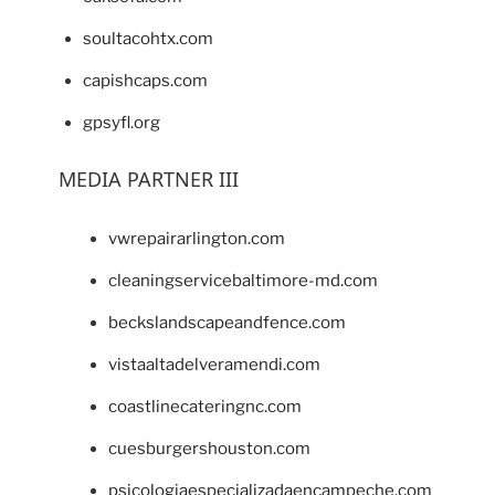
soultacohtx.com
capishcaps.com
gpsyfl.org
MEDIA PARTNER III
vwrepairarlington.com
cleaningservicebaltimore-md.com
beckslandscapeandfence.com
vistaaltadelveramendi.com
coastlinecateringnc.com
cuesburgershouston.com
psicologiaespecializadaencampeche.com