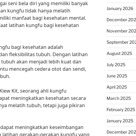
i seni bela diri yang memiliki banyak
January 2026
han kungfu tidak hanya melatih
emiliki manfaat bagi kesehatan mental.
December 20
aat latihan kungfu bagi kesehatan
November 20
September 20
ungfu bagi kesehatan adalah
August 2025
n fleksibilitas tubuh. Dengan latihan
t tubuh akan menjadi lebih kuat dan
July 2025
bantu mencegah cedera otot dan sendi,
ubuh.
June 2025
April 2025
ew Kit, seorang ahli kungfu
dapat meningkatkan kesehatan secara
March 2025
ya melatih tubuh, tetapi juga pikiran
February 2025
January 2025
uga dapat meningkatkan keseimbangan
December 20
n latihan gerakan-gerakan kungfu yang