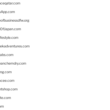
enceqatar.com
aApp.com
eofbusinessdfw.org
OfJapan.com
ifestyle.com
eekadventures.com
labs.com
leanchemdry.com
ing.com
acee.com
ntshop.com
te.com
om