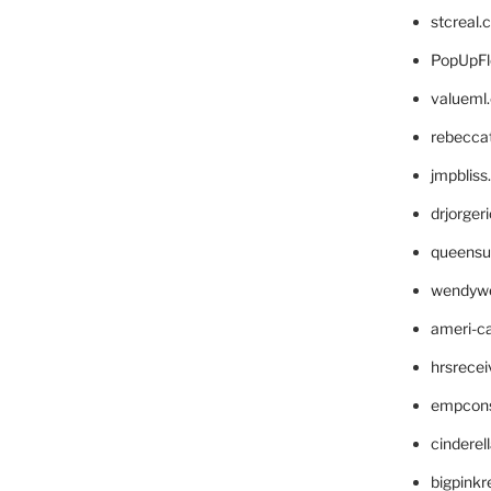
stcreal.
PopUpFl
valueml
rebecca
jmpblis
drjorger
queensu
wendyw
ameri-
hrsrece
empcon
cinderel
bigpinkr