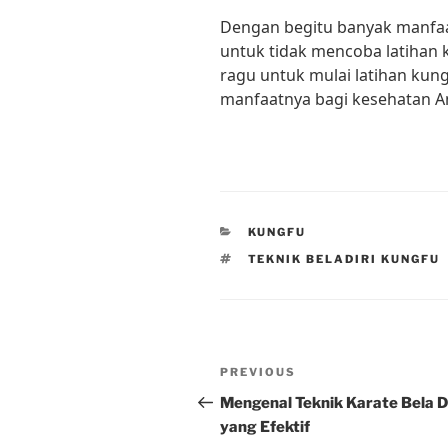
Dengan begitu banyak manfaat
untuk tidak mencoba latihan k
ragu untuk mulai latihan kun
manfaatnya bagi kesehatan A
CATEGORIES
KUNGFU
TAGS
TEKNIK BELADIRI KUNGFU
Post
Previous
PREVIOUS
navigation
Post
Mengenal Teknik Karate Bela Di
yang Efektif