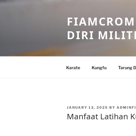
Skip
to
FIAMCROME
content
DIRI MILIT
Karate
Kungfu
Tarung D
POSTED
JANUARY 13, 2025
BY
ADMINF
ON
Manfaat Latihan K