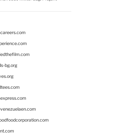
hcareers.com
xperience.com
edthefilm.com
ds-bg.org
ves.org
tees.com
rsexpress.com
venezuelaen.com
oodfoodcorporation.com
nnt.com