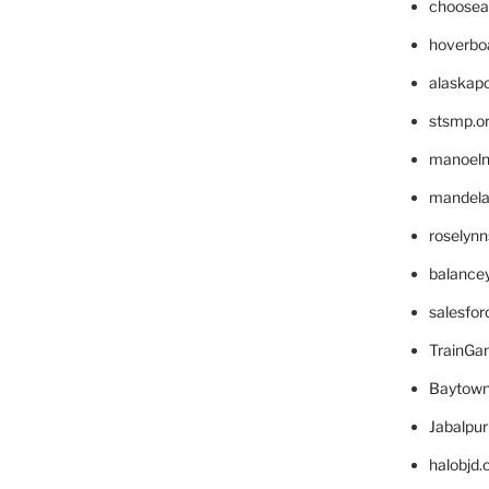
choosea
hoverbo
alaskapo
stsmp.o
manoel
mandelae
roselyn
balance
salesfo
TrainG
Baytown
Jabalpu
halobjd