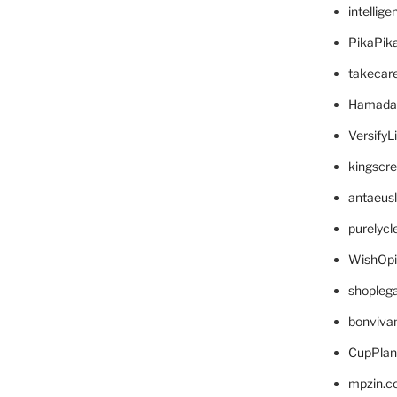
intellig
PikaPik
takecar
Hamada
VersifyL
kingscr
antaeus
purelyc
WishOp
shopleg
bonviva
CupPlan
mpzin.c