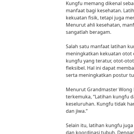
Kungfu memang dikenal sebaga
manfaat bagi kesehatan. Lati
kekuatan fisik, tetapi juga m
Menurut ahli kesehatan, manf
sangatlah beragam.
Salah satu manfaat latihan k
meningkatkan kekuatan otot da
kungfu yang teratur, otot-oto
fleksibel. Hal ini dapat mem
serta meningkatkan postur t
Menurut Grandmaster Wong Ki
terkemuka, “Latihan kungfu 
keseluruhan. Kungfu tidak han
dan jiwa.”
Selain itu, latihan kungfu j
dan koordinasi tubuh. Denga