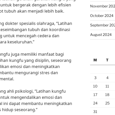
 untuk bergerak dengan lebih efisien
November 20
ot tubuh akan menjadi lebih baik.
October 2024
g dokter spesialis olahraga, “Latihan
September 20
keseimbangan tubuh dan koordinasi
August 2024
ing untuk mencegah cedera dan
ara keseluruhan.”
kungfu juga memiliki manfaat bagi
ihan kungfu yang disiplin, seseorang
M
T
likan emosi dan meningkatkan
embantu mengurangi stres dan
3
4
mental.
10
11
ng ahli psikologi, “Latihan kungfu
17
18
ntuk mengendalikan emosi dan
al ini dapat membantu meningkatkan
24
25
s hidup seseorang.”
31