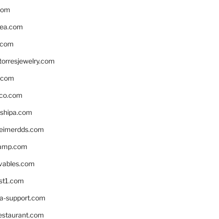
com
ea.com
.com
torresjewelry.com
s.com
ico.com
shipa.com
eimerdds.com
camp.com
ivables.com
st1.com
la-support.com
estaurant.com