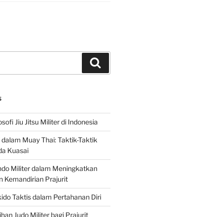
Search
S
sofi Jiu Jitsu Militer di Indonesia
f dalam Muay Thai: Taktik-Taktik
da Kuasai
do Militer dalam Meningkatkan
n Kemandirian Prajurit
ido Taktis dalam Pertahanan Diri
han Judo Militer bagi Prajurit