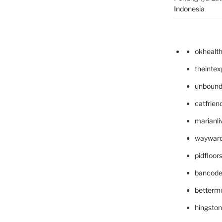
Indonesia
okhealt
theinte
unbound
catfrien
marianli
wayward
pidfloo
bancode
betterm
hingsto