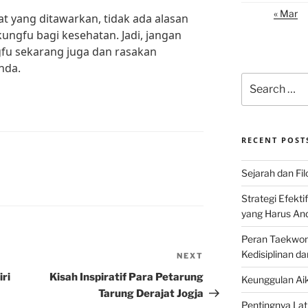
« Mar
 yang ditawarkan, tidak ada alasan
ungfu bagi kesehatan. Jadi, jangan
gfu sekarang juga dan rasakan
nda.
Search
for:
RECENT POST
Sejarah dan Filo
Strategi Efekti
yang Harus An
Peran Taekwon
Kedisiplinan da
NEXT
Next
Post
ri
Kisah Inspiratif Para Petarung
Keunggulan Aik
Tarung Derajat Jogja
Pentingnya Lati