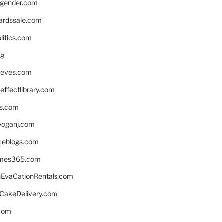
gender.com
ardssale.com
litics.com
rg
neves.com
ffectlibrary.com
ns.com
yoganj.com
rceblogs.com
ames365.com
EvaCationRentals.com
rCakeDelivery.com
.com