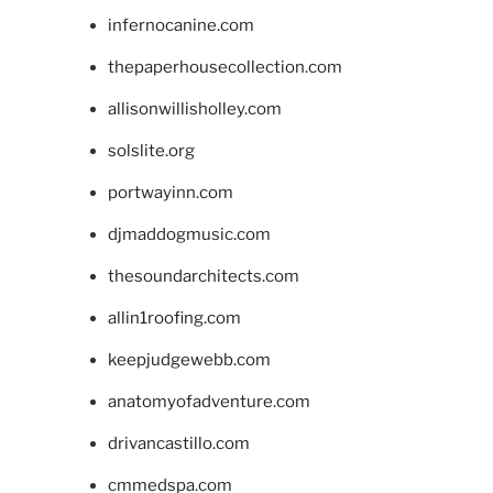
infernocanine.com
thepaperhousecollection.com
allisonwillisholley.com
solslite.org
portwayinn.com
djmaddogmusic.com
thesoundarchitects.com
allin1roofing.com
keepjudgewebb.com
anatomyofadventure.com
drivancastillo.com
cmmedspa.com