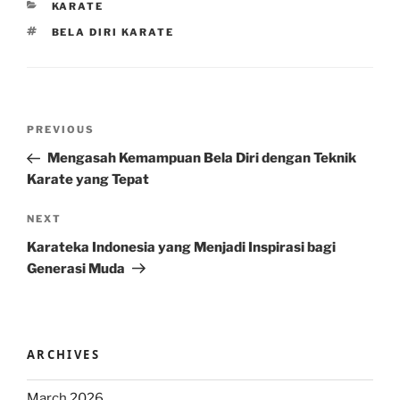
CATEGORIES
KARATE
TAGS
BELA DIRI KARATE
Post
Previous
PREVIOUS
navigation
Post
Mengasah Kemampuan Bela Diri dengan Teknik
Karate yang Tepat
Next
NEXT
Post
Karateka Indonesia yang Menjadi Inspirasi bagi
Generasi Muda
ARCHIVES
March 2026