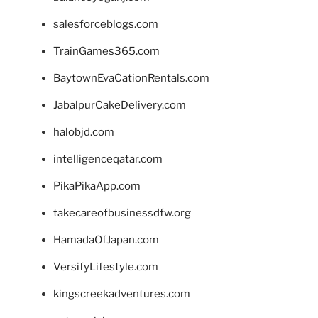
salesforceblogs.com
TrainGames365.com
BaytownEvaCationRentals.com
JabalpurCakeDelivery.com
halobjd.com
intelligenceqatar.com
PikaPikaApp.com
takecareofbusinessdfw.org
HamadaOfJapan.com
VersifyLifestyle.com
kingscreekadventures.com