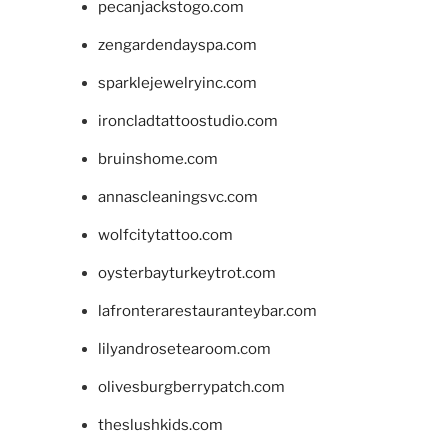
pecanjackstogo.com
zengardendayspa.com
sparklejewelryinc.com
ironcladtattoostudio.com
bruinshome.com
annascleaningsvc.com
wolfcitytattoo.com
oysterbayturkeytrot.com
lafronterarestauranteybar.com
lilyandrosetearoom.com
olivesburgberrypatch.com
theslushkids.com