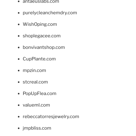
antaeuslabs.com
purelycleanchemdry.com
WishOping.com
shoplegacee.com
bonvivantshop.com
CupPlante.com
mpzin.com
stcreal.com
PopUpFlea.com
valueml.com
rebeccatorresjewelry.com
jmpbliss.com