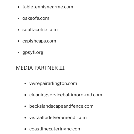
tabletennisnearme.com
oaksofa.com
soultacohtx.com
capishcaps.com
gpsyfl.org
MEDIA PARTNER III
vwrepairarlington.com
cleaningservicebaltimore-md.com
beckslandscapeandfence.com
vistaaltadelveramendi.com
coastlinecateringnc.com