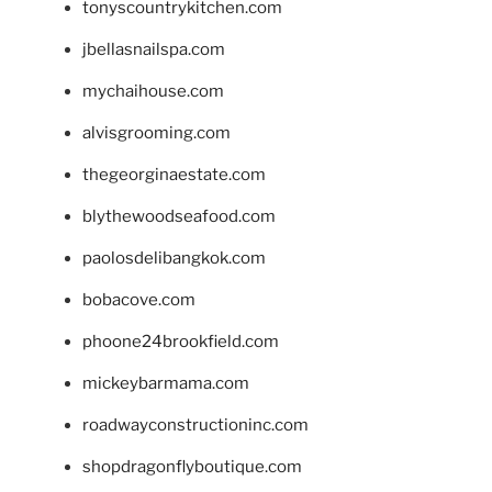
tonyscountrykitchen.com
jbellasnailspa.com
mychaihouse.com
alvisgrooming.com
thegeorginaestate.com
blythewoodseafood.com
paolosdelibangkok.com
bobacove.com
phoone24brookfield.com
mickeybarmama.com
roadwayconstructioninc.com
shopdragonflyboutique.com