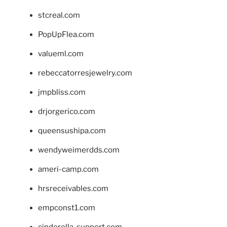
stcreal.com
PopUpFlea.com
valueml.com
rebeccatorresjewelry.com
jmpbliss.com
drjorgerico.com
queensushipa.com
wendyweimerdds.com
ameri-camp.com
hrsreceivables.com
empconst1.com
cinderella-support.com