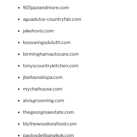
915jazzandmore.com
aguadulce-countryfair.com
jakehovis.com
bosswingsduluth.com
birminghamautocare.com
tonyscountrykitchen.com
jbellasnailspa.com
mychaihouse.com
alvisgrooming.com
thegeorginaestate.com
blythewoodseafood.com
paolosdelibangkok.com