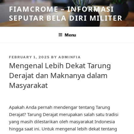
Skip
FIAMCROME – INFORMASI
to
SEPUTAR BELA DIRI MILITER
content
Menu
POSTED
FEBRUARY 1, 2025
BY
ADMINFIA
ON
Mengenal Lebih Dekat Tarung
Derajat dan Maknanya dalam
Masyarakat
Apakah Anda pernah mendengar tentang Tarung
Derajat? Tarung Derajat merupakan salah satu tradisi
yang masih dilestarikan oleh masyarakat Indonesia
hingga saat ini. Untuk mengenal lebih dekat tentang