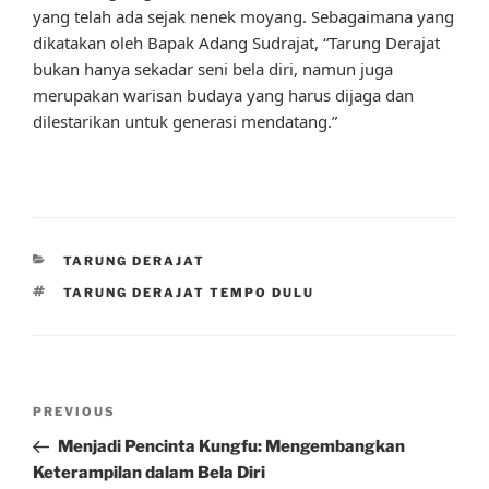
yang telah ada sejak nenek moyang. Sebagaimana yang
dikatakan oleh Bapak Adang Sudrajat, “Tarung Derajat
bukan hanya sekadar seni bela diri, namun juga
merupakan warisan budaya yang harus dijaga dan
dilestarikan untuk generasi mendatang.”
CATEGORIES
TARUNG DERAJAT
TAGS
TARUNG DERAJAT TEMPO DULU
Post
Previous
PREVIOUS
navigation
Post
Menjadi Pencinta Kungfu: Mengembangkan
Keterampilan dalam Bela Diri