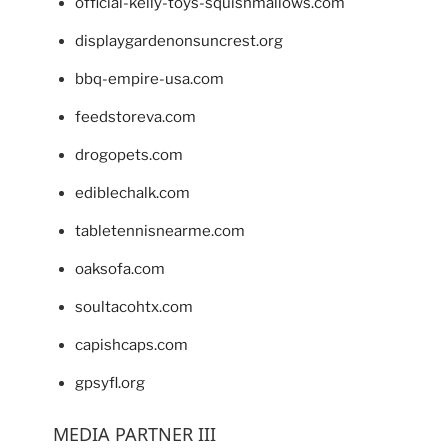
official-kelly-toys-squishmallows.com
displaygardenonsuncrest.org
bbq-empire-usa.com
feedstoreva.com
drogopets.com
ediblechalk.com
tabletennisnearme.com
oaksofa.com
soultacohtx.com
capishcaps.com
gpsyfl.org
MEDIA PARTNER III