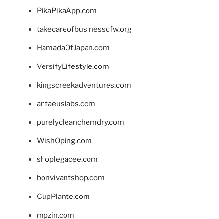
PikaPikaApp.com
takecareofbusinessdfw.org
HamadaOfJapan.com
VersifyLifestyle.com
kingscreekadventures.com
antaeuslabs.com
purelycleanchemdry.com
WishOping.com
shoplegacee.com
bonvivantshop.com
CupPlante.com
mpzin.com