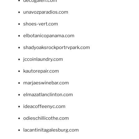
decogaleri.com
unavozparadios.com
shoes-vert.com
elbotanicopanama.com
shadyoaksrockportrvpark.com
jccoinlaundry.com
kautorepair.com
marjaeswinebar.com
elmazatlanclinton.com
ideacoffeenyc.com
odieschillicothe.com
lacantinitagalesburg.com