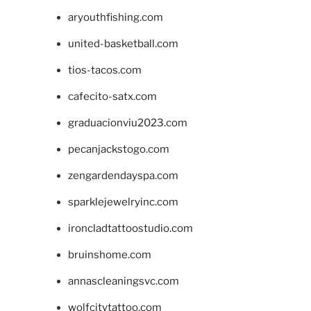
aryouthfishing.com
united-basketball.com
tios-tacos.com
cafecito-satx.com
graduacionviu2023.com
pecanjackstogo.com
zengardendayspa.com
sparklejewelryinc.com
ironcladtattoostudio.com
bruinshome.com
annascleaningsvc.com
wolfcitytattoo.com