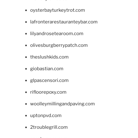
oysterbayturkeytrot.com
lafronterarestauranteybar.com
lilyandrosetearoom.com
olivesburgberrypatch.com
theslushkids.com
giobastian.com
glpascensori.com
rifloorepoxy.com
woolleymillingandpaving.com
uptonpvd.com
2troublegrill.com