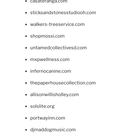
casateranga.com
sticksandstonesstudiooh.com
walkers-treeservice.com
shopmossi.com
untamedcollectivesd.com
mxpwellness.com
infernocanine.com
thepaperhousecollection.com
allisonwillisholley.com
solslite.org
portwayinn.com
djmaddogmusic.com