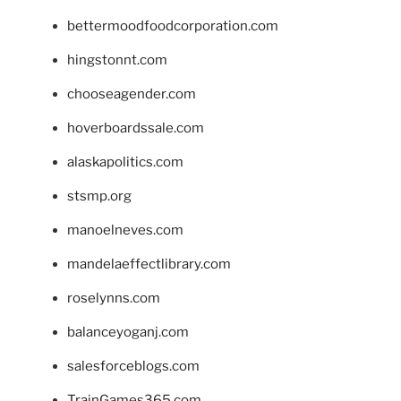
bettermoodfoodcorporation.com
hingstonnt.com
chooseagender.com
hoverboardssale.com
alaskapolitics.com
stsmp.org
manoelneves.com
mandelaeffectlibrary.com
roselynns.com
balanceyoganj.com
salesforceblogs.com
TrainGames365.com