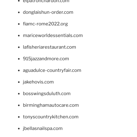
elpatronchardon.com
donglaishun-order.com
fiamc-rome2022.org
mariceworldessentials.com
lafisheriarestaurant.com
915jazzandmore.com
aguadulce-countryfair.com
jakehovis.com
bosswingsduluth.com
birminghamautocare.com
tonyscountrykitchen.com
jbellasnailspa.com