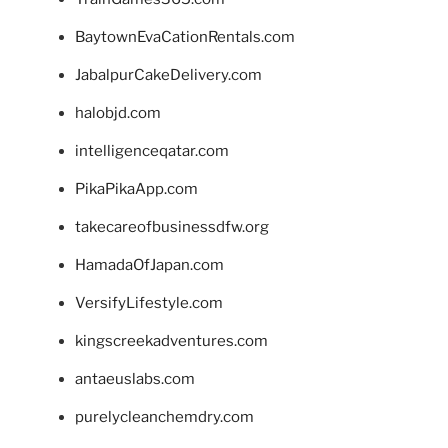
BaytownEvaCationRentals.com
JabalpurCakeDelivery.com
halobjd.com
intelligenceqatar.com
PikaPikaApp.com
takecareofbusinessdfw.org
HamadaOfJapan.com
VersifyLifestyle.com
kingscreekadventures.com
antaeuslabs.com
purelycleanchemdry.com