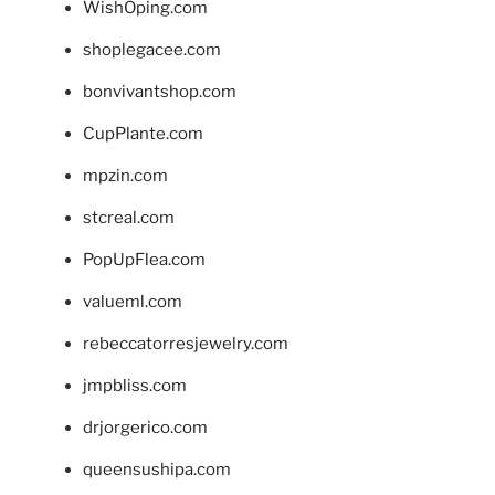
WishOping.com
shoplegacee.com
bonvivantshop.com
CupPlante.com
mpzin.com
stcreal.com
PopUpFlea.com
valueml.com
rebeccatorresjewelry.com
jmpbliss.com
drjorgerico.com
queensushipa.com