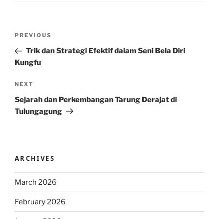
Post
Previous
PREVIOUS
navigation
Post
Trik dan Strategi Efektif dalam Seni Bela Diri
Kungfu
Next
NEXT
Post
Sejarah dan Perkembangan Tarung Derajat di
Tulungagung
ARCHIVES
March 2026
February 2026