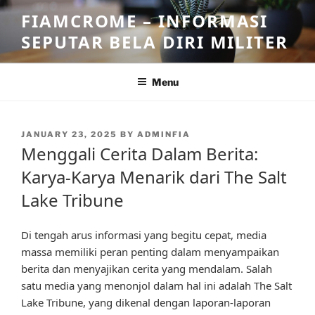
Skip
FIAMCROME – INFORMASI
to
SEPUTAR BELA DIRI MILITER
content
Menu
POSTED
JANUARY 23, 2025
BY
ADMINFIA
ON
Menggali Cerita Dalam Berita:
Karya-Karya Menarik dari The Salt
Lake Tribune
Di tengah arus informasi yang begitu cepat, media
massa memiliki peran penting dalam menyampaikan
berita dan menyajikan cerita yang mendalam. Salah
satu media yang menonjol dalam hal ini adalah The Salt
Lake Tribune, yang dikenal dengan laporan-laporan