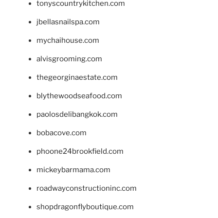
tonyscountrykitchen.com
jbellasnailspa.com
mychaihouse.com
alvisgrooming.com
thegeorginaestate.com
blythewoodseafood.com
paolosdelibangkok.com
bobacove.com
phoone24brookfield.com
mickeybarmama.com
roadwayconstructioninc.com
shopdragonflyboutique.com