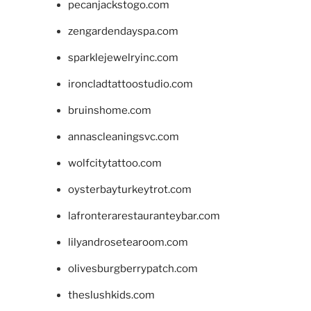
pecanjackstogo.com
zengardendayspa.com
sparklejewelryinc.com
ironcladtattoostudio.com
bruinshome.com
annascleaningsvc.com
wolfcitytattoo.com
oysterbayturkeytrot.com
lafronterarestauranteybar.com
lilyandrosetearoom.com
olivesburgberrypatch.com
theslushkids.com