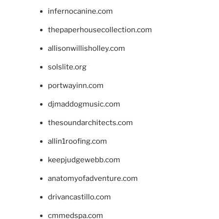
infernocanine.com
thepaperhousecollection.com
allisonwillisholley.com
solslite.org
portwayinn.com
djmaddogmusic.com
thesoundarchitects.com
allin1roofing.com
keepjudgewebb.com
anatomyofadventure.com
drivancastillo.com
cmmedspa.com