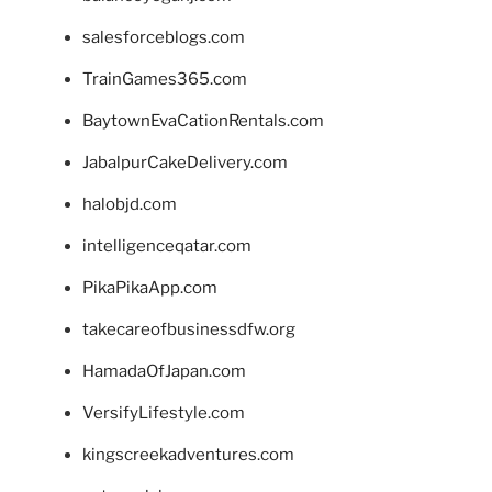
salesforceblogs.com
TrainGames365.com
BaytownEvaCationRentals.com
JabalpurCakeDelivery.com
halobjd.com
intelligenceqatar.com
PikaPikaApp.com
takecareofbusinessdfw.org
HamadaOfJapan.com
VersifyLifestyle.com
kingscreekadventures.com