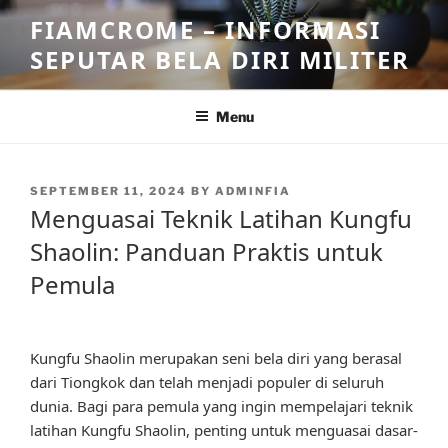
Skip
FIAMCROME – INFORMASI
to
SEPUTAR BELA DIRI MILITER
content
Menu
POSTED
SEPTEMBER 11, 2024
BY
ADMINFIA
ON
Menguasai Teknik Latihan Kungfu
Shaolin: Panduan Praktis untuk
Pemula
Kungfu Shaolin merupakan seni bela diri yang berasal
dari Tiongkok dan telah menjadi populer di seluruh
dunia. Bagi para pemula yang ingin mempelajari teknik
latihan Kungfu Shaolin, penting untuk menguasai dasar-