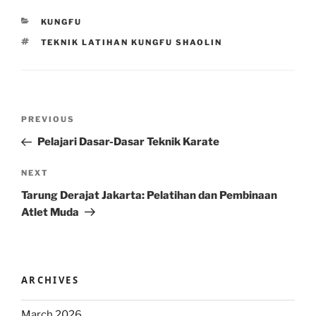
CATEGORIES
KUNGFU
TAGS
TEKNIK LATIHAN KUNGFU SHAOLIN
Post
Previous
PREVIOUS
navigation
Post
Pelajari Dasar-Dasar Teknik Karate
Next
NEXT
Post
Tarung Derajat Jakarta: Pelatihan dan Pembinaan
Atlet Muda
ARCHIVES
March 2026