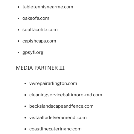
tabletennisnearme.com
oaksofa.com
soultacohtx.com
capishcaps.com
gpsyfl.org
MEDIA PARTNER III
vwrepairarlington.com
cleaningservicebaltimore-md.com
beckslandscapeandfence.com
vistaaltadelveramendi.com
coastlinecateringnc.com