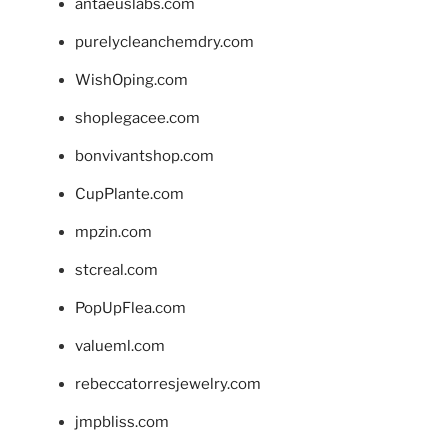
antaeuslabs.com
purelycleanchemdry.com
WishOping.com
shoplegacee.com
bonvivantshop.com
CupPlante.com
mpzin.com
stcreal.com
PopUpFlea.com
valueml.com
rebeccatorresjewelry.com
jmpbliss.com