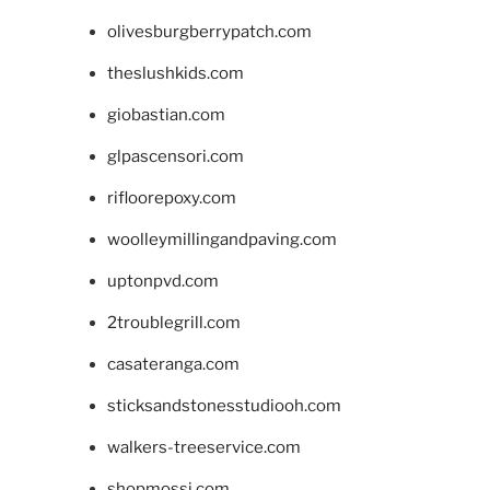
olivesburgberrypatch.com
theslushkids.com
giobastian.com
glpascensori.com
rifloorepoxy.com
woolleymillingandpaving.com
uptonpvd.com
2troublegrill.com
casateranga.com
sticksandstonesstudiooh.com
walkers-treeservice.com
shopmossi.com