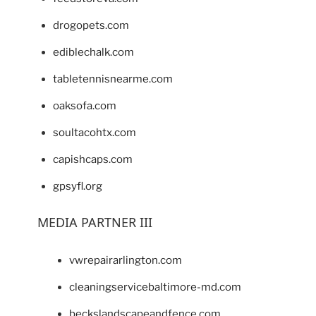
drogopets.com
ediblechalk.com
tabletennisnearme.com
oaksofa.com
soultacohtx.com
capishcaps.com
gpsyfl.org
MEDIA PARTNER III
vwrepairarlington.com
cleaningservicebaltimore-md.com
beckslandscapeandfence.com