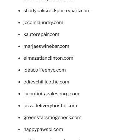
shadyoaksrockportrvpark.com
jccoinlaundry.com
kautorepair.com
marjaeswinebar.com
elmazatlanclinton.com
ideacoffeenyc.com
odieschillicothe.com
lacantinitagalesburg.com
pizzadeliverybristol.com
greenstarsmogcheck.com
happypawspl.com