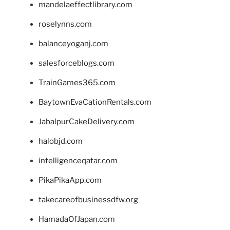
mandelaeffectlibrary.com
roselynns.com
balanceyoganj.com
salesforceblogs.com
TrainGames365.com
BaytownEvaCationRentals.com
JabalpurCakeDelivery.com
halobjd.com
intelligenceqatar.com
PikaPikaApp.com
takecareofbusinessdfw.org
HamadaOfJapan.com