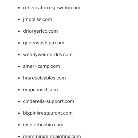
rebeccatorresjewelry.com
jmpbliss.com
drjorgerico.com
queensushipa.com
wendyweimerdds.com
ameri-camp.com
hrsreceivables.com
empconst1.com
cinderella-support.com
bigpinkrestaurant.com
inspirehuahin.com
memmingerspainting.com