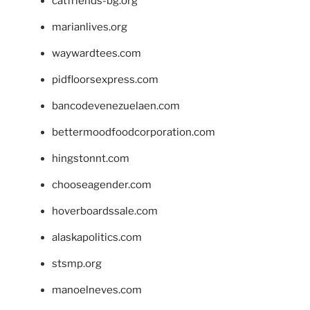
catfriends-bg.org
marianlives.org
waywardtees.com
pidfloorsexpress.com
bancodevenezuelaen.com
bettermoodfoodcorporation.com
hingstonnt.com
chooseagender.com
hoverboardssale.com
alaskapolitics.com
stsmp.org
manoelneves.com