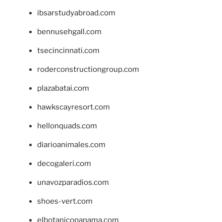
ibsarstudyabroad.com
bennusehgall.com
tsecincinnati.com
roderconstructiongroup.com
plazabatai.com
hawkscayresort.com
hellonquads.com
diarioanimales.com
decogaleri.com
unavozparadios.com
shoes-vert.com
elbotanicopanama.com