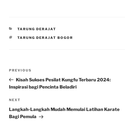
CATEGORIES
TARUNG DERAJAT
TAGS
TARUNG DERAJAT BOGOR
Post
Previous
PREVIOUS
navigation
Post
Kisah Sukses Pesilat Kungfu Terbaru 2024:
Inspirasi bagi Pencinta Beladiri
Next
NEXT
Post
Langkah-Langkah Mudah Memulai Latihan Karate
Bagi Pemula