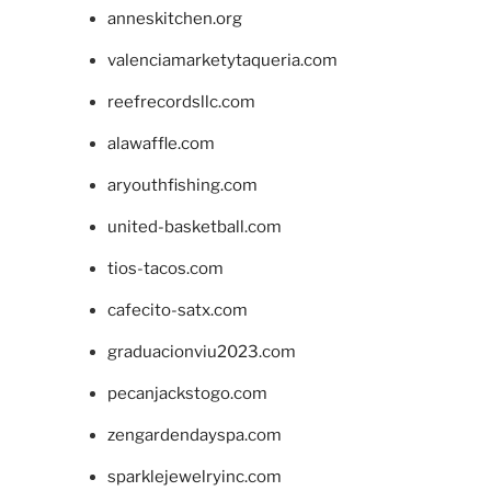
anneskitchen.org
valenciamarketytaqueria.com
reefrecordsllc.com
alawaffle.com
aryouthfishing.com
united-basketball.com
tios-tacos.com
cafecito-satx.com
graduacionviu2023.com
pecanjackstogo.com
zengardendayspa.com
sparklejewelryinc.com