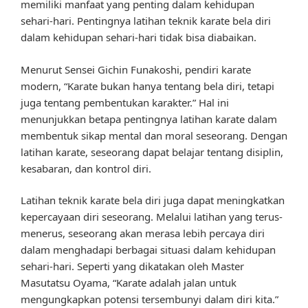
memiliki manfaat yang penting dalam kehidupan
sehari-hari. Pentingnya latihan teknik karate bela diri
dalam kehidupan sehari-hari tidak bisa diabaikan.
Menurut Sensei Gichin Funakoshi, pendiri karate
modern, “Karate bukan hanya tentang bela diri, tetapi
juga tentang pembentukan karakter.” Hal ini
menunjukkan betapa pentingnya latihan karate dalam
membentuk sikap mental dan moral seseorang. Dengan
latihan karate, seseorang dapat belajar tentang disiplin,
kesabaran, dan kontrol diri.
Latihan teknik karate bela diri juga dapat meningkatkan
kepercayaan diri seseorang. Melalui latihan yang terus-
menerus, seseorang akan merasa lebih percaya diri
dalam menghadapi berbagai situasi dalam kehidupan
sehari-hari. Seperti yang dikatakan oleh Master
Masutatsu Oyama, “Karate adalah jalan untuk
mengungkapkan potensi tersembunyi dalam diri kita.”