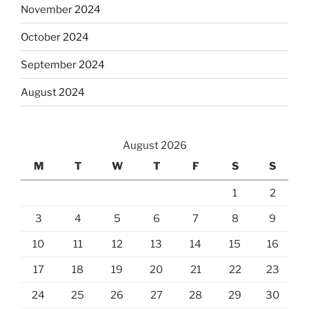
November 2024
October 2024
September 2024
August 2024
August 2026
M
T
W
T
F
S
S
1
2
3
4
5
6
7
8
9
10
11
12
13
14
15
16
17
18
19
20
21
22
23
24
25
26
27
28
29
30