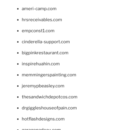
ameri-camp.com
hrsreceivables.com
empconst1.com
cinderella-support.com
bigpinkrestaurant.com
inspirehuahin.com
memmingerspainting.com
jeremypbeasley.com
thesandwichdepotcos.com
drgiggleshouseofpain.com
hotflashdesigns.com
garagenadeau.com