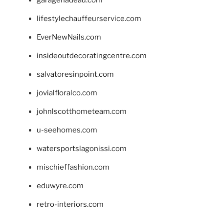
lifestylechauffeurservice.com
EverNewNails.com
insideoutdecoratingcentre.com
salvatoresinpoint.com
jovialfloralco.com
johnlscotthometeam.com
u-seehomes.com
watersportslagonissi.com
mischieffashion.com
eduwyre.com
retro-interiors.com