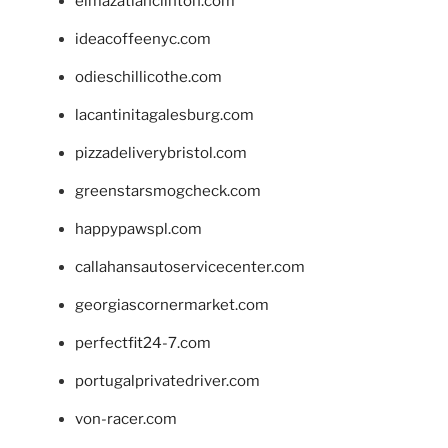
elmazatlanclinton.com
ideacoffeenyc.com
odieschillicothe.com
lacantinitagalesburg.com
pizzadeliverybristol.com
greenstarsmogcheck.com
happypawspl.com
callahansautoservicecenter.com
georgiascornermarket.com
perfectfit24-7.com
portugalprivatedriver.com
von-racer.com