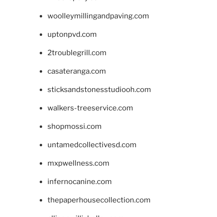
woolleymillingandpaving.com
uptonpvd.com
2troublegrill.com
casateranga.com
sticksandstonesstudiooh.com
walkers-treeservice.com
shopmossi.com
untamedcollectivesd.com
mxpwellness.com
infernocanine.com
thepaperhousecollection.com