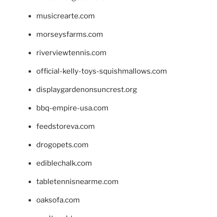
musicrearte.com
morseysfarms.com
riverviewtennis.com
official-kelly-toys-squishmallows.com
displaygardenonsuncrest.org
bbq-empire-usa.com
feedstoreva.com
drogopets.com
ediblechalk.com
tabletennisnearme.com
oaksofa.com