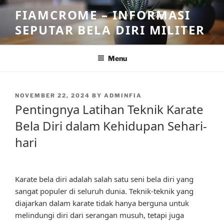
Skip
FIAMCROME – INFORMASI
to
SEPUTAR BELA DIRI MILITER
content
Menu
POSTED
NOVEMBER 22, 2024
BY
ADMINFIA
ON
Pentingnya Latihan Teknik Karate
Bela Diri dalam Kehidupan Sehari-
hari
Karate bela diri adalah salah satu seni bela diri yang
sangat populer di seluruh dunia. Teknik-teknik yang
diajarkan dalam karate tidak hanya berguna untuk
melindungi diri dari serangan musuh, tetapi juga