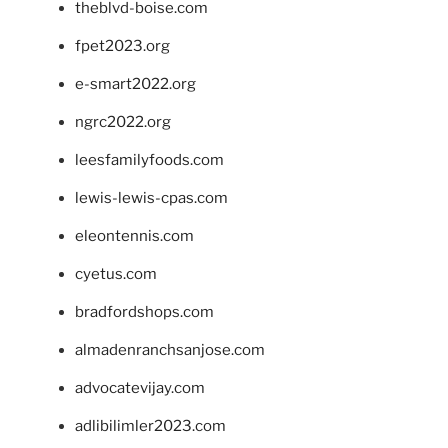
theblvd-boise.com
fpet2023.org
e-smart2022.org
ngrc2022.org
leesfamilyfoods.com
lewis-lewis-cpas.com
eleontennis.com
cyetus.com
bradfordshops.com
almadenranchsanjose.com
advocatevijay.com
adlibilimler2023.com