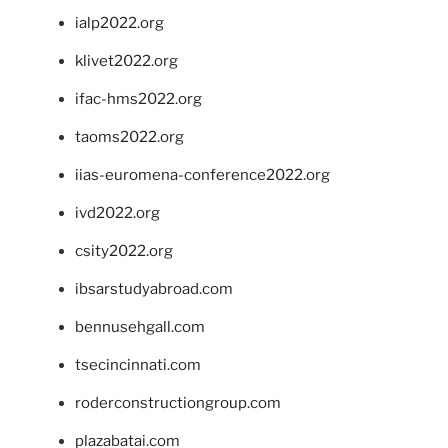
ialp2022.org
klivet2022.org
ifac-hms2022.org
taoms2022.org
iias-euromena-conference2022.org
ivd2022.org
csity2022.org
ibsarstudyabroad.com
bennusehgall.com
tsecincinnati.com
roderconstructiongroup.com
plazabatai.com