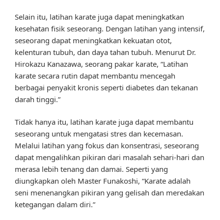
Selain itu, latihan karate juga dapat meningkatkan
kesehatan fisik seseorang. Dengan latihan yang intensif,
seseorang dapat meningkatkan kekuatan otot,
kelenturan tubuh, dan daya tahan tubuh. Menurut Dr.
Hirokazu Kanazawa, seorang pakar karate, “Latihan
karate secara rutin dapat membantu mencegah
berbagai penyakit kronis seperti diabetes dan tekanan
darah tinggi.”
Tidak hanya itu, latihan karate juga dapat membantu
seseorang untuk mengatasi stres dan kecemasan.
Melalui latihan yang fokus dan konsentrasi, seseorang
dapat mengalihkan pikiran dari masalah sehari-hari dan
merasa lebih tenang dan damai. Seperti yang
diungkapkan oleh Master Funakoshi, “Karate adalah
seni menenangkan pikiran yang gelisah dan meredakan
ketegangan dalam diri.”