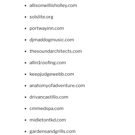
allisonwillisholley.com
solslite.org
portwayinn.com
djmaddogmusic.com
thesoundarchitects.com
allin1roofing.com
keepjudgewebb.com
anatomyofadventure.com
drivancastillo.com
cmmedspa.com
midletontkd.com
gardensandgrills.com