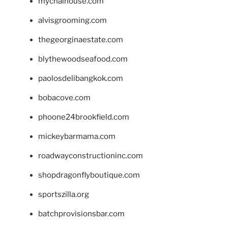
mychaihouse.com
alvisgrooming.com
thegeorginaestate.com
blythewoodseafood.com
paolosdelibangkok.com
bobacove.com
phoone24brookfield.com
mickeybarmama.com
roadwayconstructioninc.com
shopdragonflyboutique.com
sportszilla.org
batchprovisionsbar.com