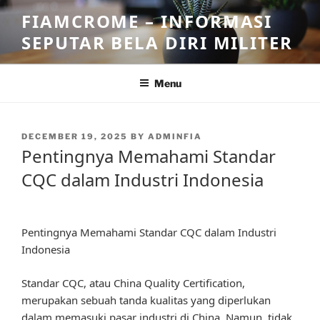
Skip
FIAMCROME – INFORMASI
to
SEPUTAR BELA DIRI MILITER
content
Menu
POSTED
DECEMBER 19, 2025
BY
ADMINFIA
ON
Pentingnya Memahami Standar
CQC dalam Industri Indonesia
Pentingnya Memahami Standar CQC dalam Industri
Indonesia
Standar CQC, atau China Quality Certification,
merupakan sebuah tanda kualitas yang diperlukan
dalam memasuki pasar industri di China. Namun, tidak