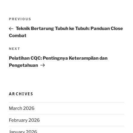
Post
Previous
PREVIOUS
navigation
Post
Teknik Bertarung Tubuh ke Tubuh: Panduan Close
Combat
Next
NEXT
Post
Pelatihan CQC: Pentingnya Keterampilan dan
Pengetahuan
ARCHIVES
March 2026
February 2026
January 2026