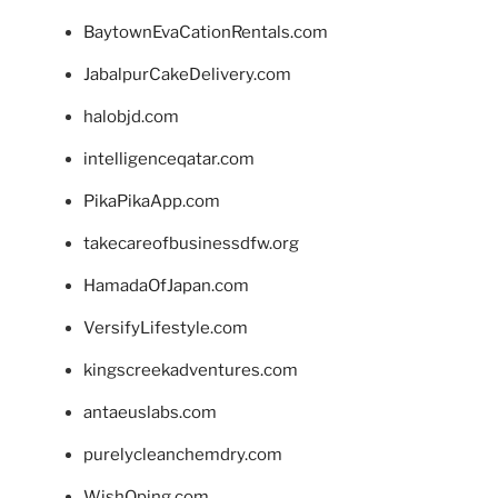
BaytownEvaCationRentals.com
JabalpurCakeDelivery.com
halobjd.com
intelligenceqatar.com
PikaPikaApp.com
takecareofbusinessdfw.org
HamadaOfJapan.com
VersifyLifestyle.com
kingscreekadventures.com
antaeuslabs.com
purelycleanchemdry.com
WishOping.com