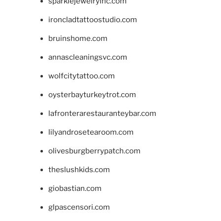
sparklejewelryinc.com
ironcladtattoostudio.com
bruinshome.com
annascleaningsvc.com
wolfcitytattoo.com
oysterbayturkeytrot.com
lafronterarestauranteybar.com
lilyandrosetearoom.com
olivesburgberrypatch.com
theslushkids.com
giobastian.com
glpascensori.com