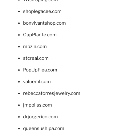
shoplegacee.com
bonvivantshop.com
CupPlante.com
mpzin.com
stcreal.com
PopUpFlea.com
valueml.com
rebeccatorresjewelry.com
jmpbliss.com
drjorgerico.com
queensushipa.com