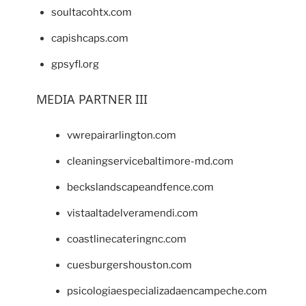
soultacohtx.com
capishcaps.com
gpsyfl.org
MEDIA PARTNER III
vwrepairarlington.com
cleaningservicebaltimore-md.com
beckslandscapeandfence.com
vistaaltadelveramendi.com
coastlinecateringnc.com
cuesburgershouston.com
psicologiaespecializadaencampeche.com