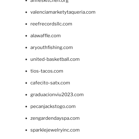
anneskitchen.org
valenciamarketytaqueria.com
reefrecordsllc.com
alawaffle.com
aryouthfishing.com
united-basketball.com
tios-tacos.com
cafecito-satx.com
graduacionviu2023.com
pecanjackstogo.com
zengardendayspa.com
sparklejewelryinc.com