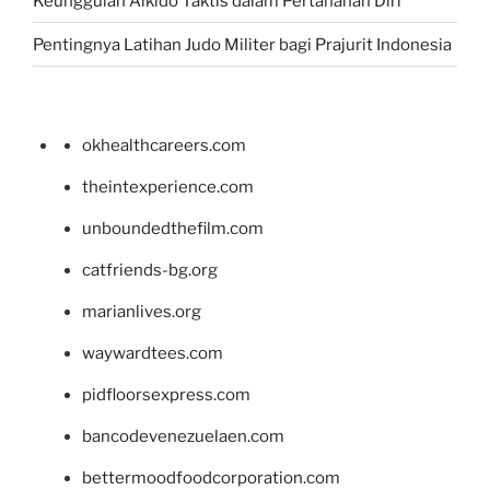
Keunggulan Aikido Taktis dalam Pertahanan Diri
Pentingnya Latihan Judo Militer bagi Prajurit Indonesia
okhealthcareers.com
theintexperience.com
unboundedthefilm.com
catfriends-bg.org
marianlives.org
waywardtees.com
pidfloorsexpress.com
bancodevenezuelaen.com
bettermoodfoodcorporation.com