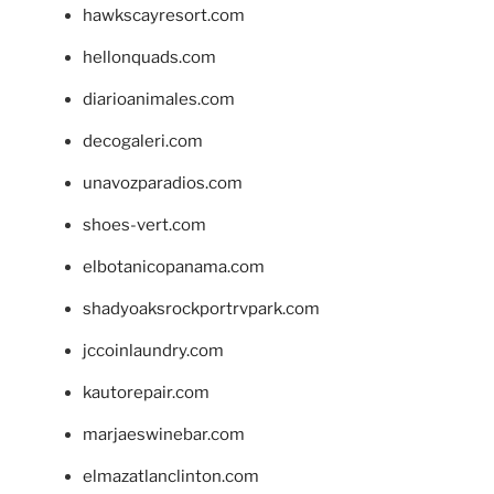
hawkscayresort.com
hellonquads.com
diarioanimales.com
decogaleri.com
unavozparadios.com
shoes-vert.com
elbotanicopanama.com
shadyoaksrockportrvpark.com
jccoinlaundry.com
kautorepair.com
marjaeswinebar.com
elmazatlanclinton.com