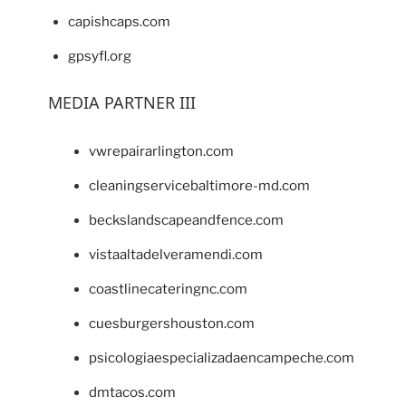
capishcaps.com
gpsyfl.org
MEDIA PARTNER III
vwrepairarlington.com
cleaningservicebaltimore-md.com
beckslandscapeandfence.com
vistaaltadelveramendi.com
coastlinecateringnc.com
cuesburgershouston.com
psicologiaespecializadaencampeche.com
dmtacos.com