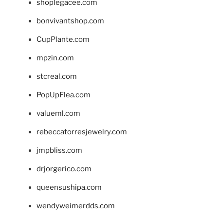
shoplegacee.com
bonvivantshop.com
CupPlante.com
mpzin.com
stcreal.com
PopUpFlea.com
valueml.com
rebeccatorresjewelry.com
jmpbliss.com
drjorgerico.com
queensushipa.com
wendyweimerdds.com