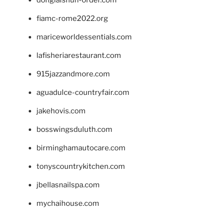
donglaishun-order.com
fiamc-rome2022.org
mariceworldessentials.com
lafisheriarestaurant.com
915jazzandmore.com
aguadulce-countryfair.com
jakehovis.com
bosswingsduluth.com
birminghamautocare.com
tonyscountrykitchen.com
jbellasnailspa.com
mychaihouse.com