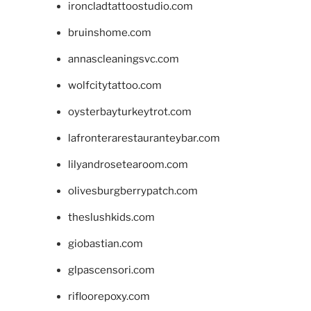
ironcladtattoostudio.com
bruinshome.com
annascleaningsvc.com
wolfcitytattoo.com
oysterbayturkeytrot.com
lafronterarestauranteybar.com
lilyandrosetearoom.com
olivesburgberrypatch.com
theslushkids.com
giobastian.com
glpascensori.com
rifloorepoxy.com