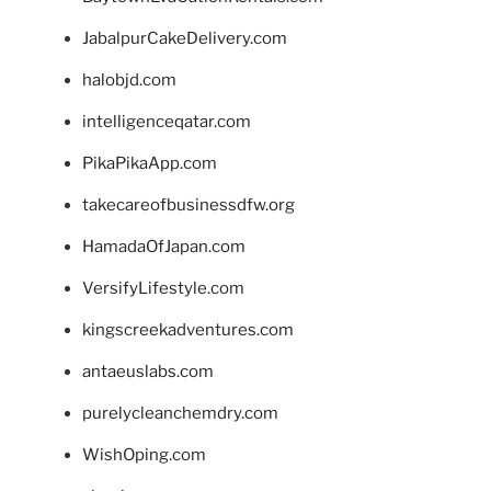
JabalpurCakeDelivery.com
halobjd.com
intelligenceqatar.com
PikaPikaApp.com
takecareofbusinessdfw.org
HamadaOfJapan.com
VersifyLifestyle.com
kingscreekadventures.com
antaeuslabs.com
purelycleanchemdry.com
WishOping.com