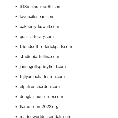
318mainstreet8h.com
lovenailsspari.com
oakberry-kuwait.com
quartzliterary.com
friendsofbroderickpark.com
studiopiattellina.com
jannagrillspringfield.com
fujiyamacharleston.com
elpatronchardon.com
donglaishun-order.com
fiamc-rome2022.org
mariceworldessentials.com