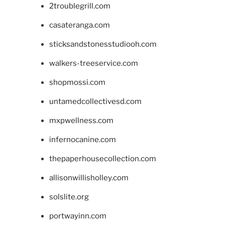
2troublegrill.com
casateranga.com
sticksandstonesstudiooh.com
walkers-treeservice.com
shopmossi.com
untamedcollectivesd.com
mxpwellness.com
infernocanine.com
thepaperhousecollection.com
allisonwillisholley.com
solslite.org
portwayinn.com