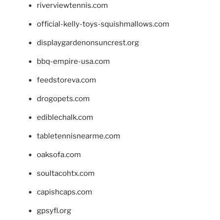
riverviewtennis.com
official-kelly-toys-squishmallows.com
displaygardenonsuncrest.org
bbq-empire-usa.com
feedstoreva.com
drogopets.com
ediblechalk.com
tabletennisnearme.com
oaksofa.com
soultacohtx.com
capishcaps.com
gpsyfl.org