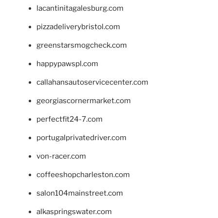
lacantinitagalesburg.com
pizzadeliverybristol.com
greenstarsmogcheck.com
happypawspl.com
callahansautoservicecenter.com
georgiascornermarket.com
perfectfit24-7.com
portugalprivatedriver.com
von-racer.com
coffeeshopcharleston.com
salon104mainstreet.com
alkaspringswater.com