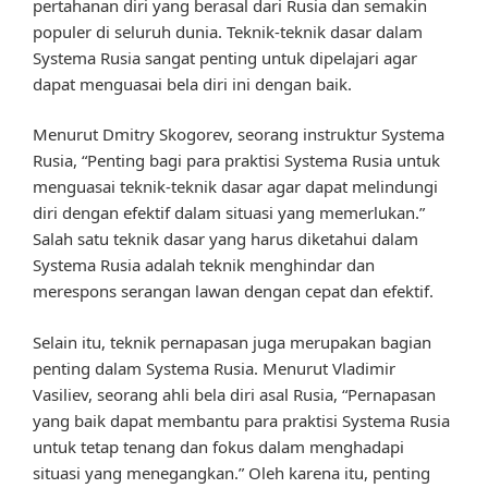
pertahanan diri yang berasal dari Rusia dan semakin
populer di seluruh dunia. Teknik-teknik dasar dalam
Systema Rusia sangat penting untuk dipelajari agar
dapat menguasai bela diri ini dengan baik.
Menurut Dmitry Skogorev, seorang instruktur Systema
Rusia, “Penting bagi para praktisi Systema Rusia untuk
menguasai teknik-teknik dasar agar dapat melindungi
diri dengan efektif dalam situasi yang memerlukan.”
Salah satu teknik dasar yang harus diketahui dalam
Systema Rusia adalah teknik menghindar dan
merespons serangan lawan dengan cepat dan efektif.
Selain itu, teknik pernapasan juga merupakan bagian
penting dalam Systema Rusia. Menurut Vladimir
Vasiliev, seorang ahli bela diri asal Rusia, “Pernapasan
yang baik dapat membantu para praktisi Systema Rusia
untuk tetap tenang dan fokus dalam menghadapi
situasi yang menegangkan.” Oleh karena itu, penting