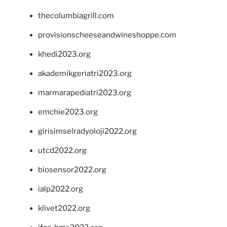
thecolumbiagrill.com
provisionscheeseandwineshoppe.com
khedi2023.org
akademikgeriatri2023.org
marmarapediatri2023.org
emchie2023.org
girisimselradyoloji2022.org
utcd2022.org
biosensor2022.org
ialp2022.org
klivet2022.org