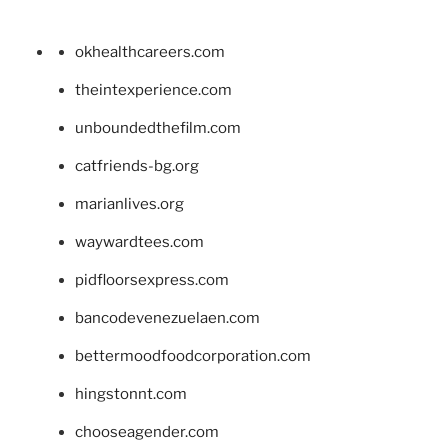
okhealthcareers.com
theintexperience.com
unboundedthefilm.com
catfriends-bg.org
marianlives.org
waywardtees.com
pidfloorsexpress.com
bancodevenezuelaen.com
bettermoodfoodcorporation.com
hingstonnt.com
chooseagender.com