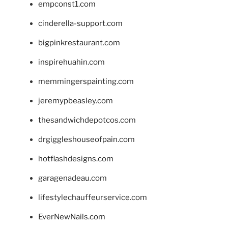
empconst1.com
cinderella-support.com
bigpinkrestaurant.com
inspirehuahin.com
memmingerspainting.com
jeremypbeasley.com
thesandwichdepotcos.com
drgiggleshouseofpain.com
hotflashdesigns.com
garagenadeau.com
lifestylechauffeurservice.com
EverNewNails.com