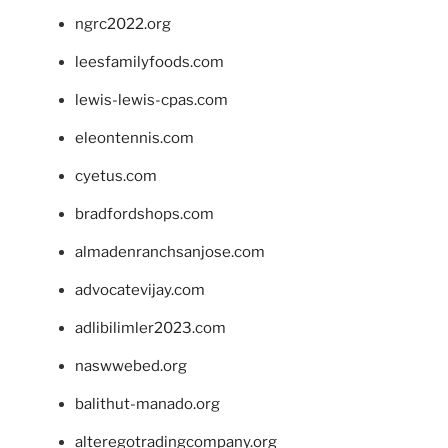
ngrc2022.org
leesfamilyfoods.com
lewis-lewis-cpas.com
eleontennis.com
cyetus.com
bradfordshops.com
almadenranchsanjose.com
advocatevijay.com
adlibilimler2023.com
naswwebed.org
balithut-manado.org
alteregotradingcompany.org