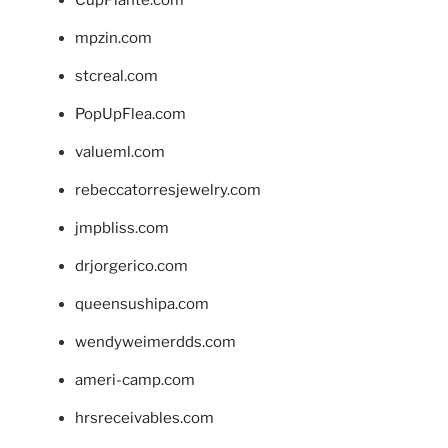
CupPlante.com
mpzin.com
stcreal.com
PopUpFlea.com
valueml.com
rebeccatorresjewelry.com
jmpbliss.com
drjorgerico.com
queensushipa.com
wendyweimerdds.com
ameri-camp.com
hrsreceivables.com