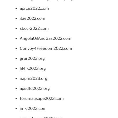
aprce2022.com
ibie2022.com
sbcc-2022.com
AngolaOilAndGas2022.com
Convoy4Freedom2022.com
grur2023.org
hkhk2023.org
napm2023.org
apsdfd2023.org
forumausape2023.com
imkl2023.com