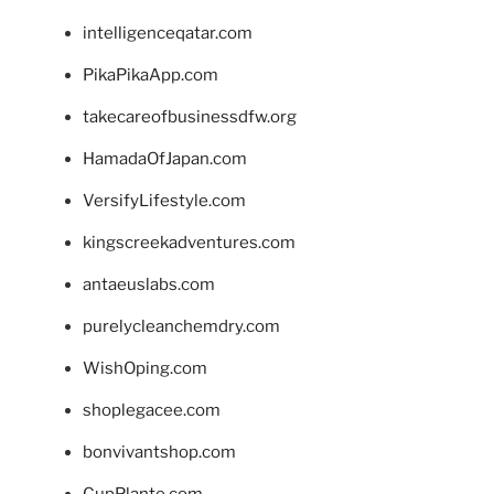
intelligenceqatar.com
PikaPikaApp.com
takecareofbusinessdfw.org
HamadaOfJapan.com
VersifyLifestyle.com
kingscreekadventures.com
antaeuslabs.com
purelycleanchemdry.com
WishOping.com
shoplegacee.com
bonvivantshop.com