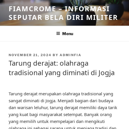
Skip
FIAMCROME – INFORMASI
to
SEPUTAR BELA DIRI MILITER
content
Menu
POSTED
NOVEMBER 21, 2024
BY
ADMINFIA
ON
Tarung derajat: olahraga
tradisional yang diminati di Jogja
Tarung derajat merupakan olahraga tradisional yang
sangat diminati di Jogja. Menjadi bagian dari budaya
dan warisan leluhur, tarung derajat memiliki daya tarik
yang kuat bagi masyarakat setempat. Banyak orang
yang memilih untuk mempelajari dan mengikuti
olahraga ini sebagai sarana untuk menjaga tradisi dan