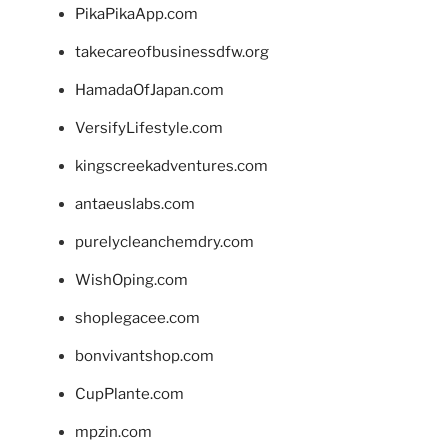
PikaPikaApp.com
takecareofbusinessdfw.org
HamadaOfJapan.com
VersifyLifestyle.com
kingscreekadventures.com
antaeuslabs.com
purelycleanchemdry.com
WishOping.com
shoplegacee.com
bonvivantshop.com
CupPlante.com
mpzin.com