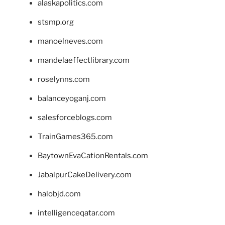
alaskapolitics.com
stsmp.org
manoelneves.com
mandelaeffectlibrary.com
roselynns.com
balanceyoganj.com
salesforceblogs.com
TrainGames365.com
BaytownEvaCationRentals.com
JabalpurCakeDelivery.com
halobjd.com
intelligenceqatar.com