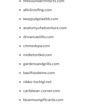
thesoundarchitects.com
allin1roofing.com
keepjudgewebb.com
anatomyofadventure.com
drivancastillo.com
cmmedspa.com
midletontkd.com
gardensandgrills.com
basilfoodwine.com
nikko-tochigi.net
caribbean-corner.com
bluemoongiftcards.com