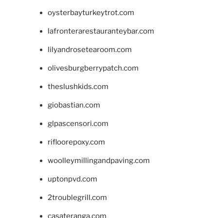
oysterbayturkeytrot.com
lafronterarestauranteybar.com
lilyandrosetearoom.com
olivesburgberrypatch.com
theslushkids.com
giobastian.com
glpascensori.com
rifloorepoxy.com
woolleymillingandpaving.com
uptonpvd.com
2troublegrill.com
casateranga.com