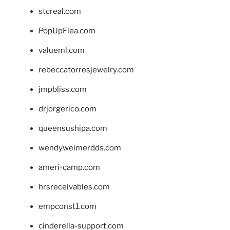
stcreal.com
PopUpFlea.com
valueml.com
rebeccatorresjewelry.com
jmpbliss.com
drjorgerico.com
queensushipa.com
wendyweimerdds.com
ameri-camp.com
hrsreceivables.com
empconst1.com
cinderella-support.com