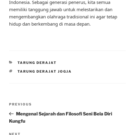
Indonesia. Sebagai generasi penerus, kita semua
memiliki tanggung jawab untuk melestarikan dan
mengembangkan olahraga tradisional ini agar tetap
hidup dan berkembang di masa depan.
CATEGORIES
TARUNG DERAJAT
TAGS
TARUNG DERAJAT JOGJA
Post
Previous
PREVIOUS
navigation
Post
Mengenal Sejarah dan Filosofi Seni Bela Diri
Kungfu
Next
NEXT