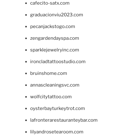
cafecito-satx.com
graduacionviu2023.com
pecanjackstogo.com
zengardendayspa.com
sparklejewelryinc.com
ironcladtattoostudio.com
bruinshome.com
annascleaningsvc.com
wolfcitytattoo.com
oysterbayturkeytrot.com
lafronterarestauranteybar.com
lilyandrosetearoom.com