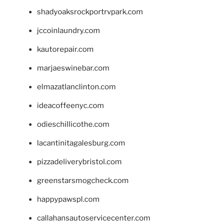
shadyoaksrockportrvpark.com
jccoinlaundry.com
kautorepair.com
marjaeswinebar.com
elmazatlanclinton.com
ideacoffeenyc.com
odieschillicothe.com
lacantinitagalesburg.com
pizzadeliverybristol.com
greenstarsmogcheck.com
happypawspl.com
callahansautoservicecenter.com