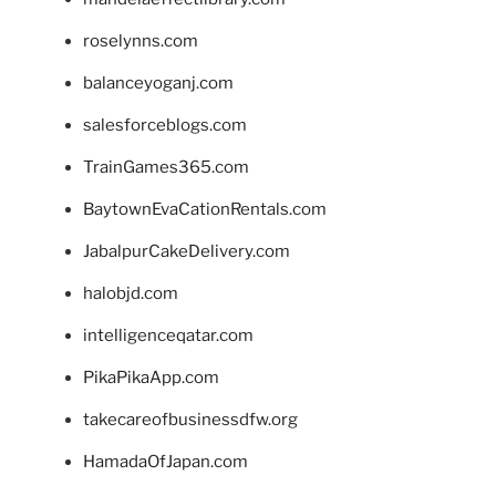
roselynns.com
balanceyoganj.com
salesforceblogs.com
TrainGames365.com
BaytownEvaCationRentals.com
JabalpurCakeDelivery.com
halobjd.com
intelligenceqatar.com
PikaPikaApp.com
takecareofbusinessdfw.org
HamadaOfJapan.com