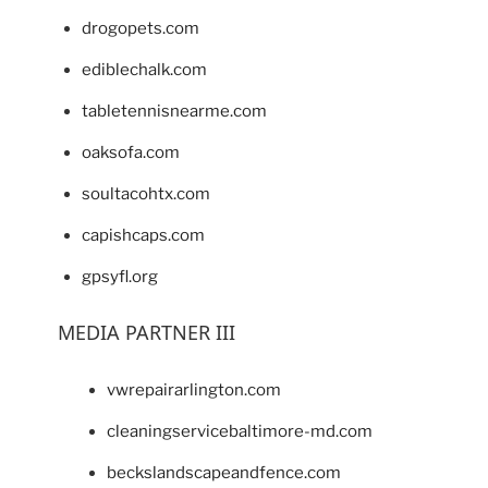
drogopets.com
ediblechalk.com
tabletennisnearme.com
oaksofa.com
soultacohtx.com
capishcaps.com
gpsyfl.org
MEDIA PARTNER III
vwrepairarlington.com
cleaningservicebaltimore-md.com
beckslandscapeandfence.com