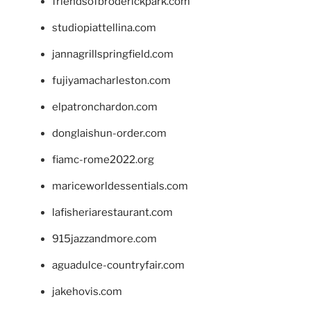
friendsofbroderickpark.com
studiopiattellina.com
jannagrillspringfield.com
fujiyamacharleston.com
elpatronchardon.com
donglaishun-order.com
fiamc-rome2022.org
mariceworldessentials.com
lafisheriarestaurant.com
915jazzandmore.com
aguadulce-countryfair.com
jakehovis.com