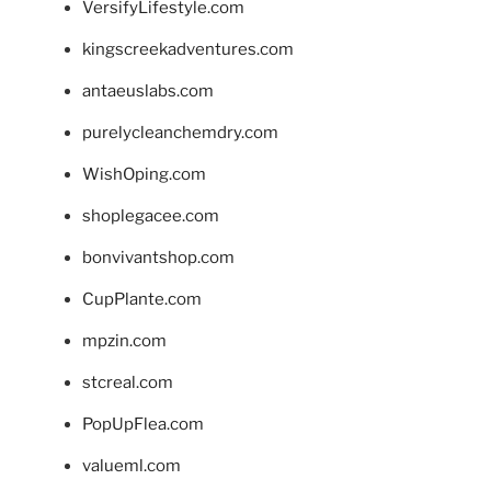
VersifyLifestyle.com
kingscreekadventures.com
antaeuslabs.com
purelycleanchemdry.com
WishOping.com
shoplegacee.com
bonvivantshop.com
CupPlante.com
mpzin.com
stcreal.com
PopUpFlea.com
valueml.com