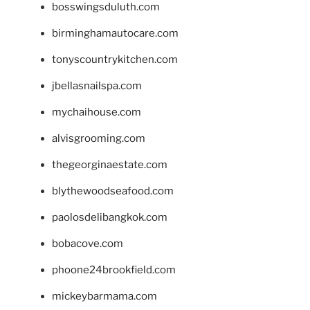
bosswingsduluth.com
birminghamautocare.com
tonyscountrykitchen.com
jbellasnailspa.com
mychaihouse.com
alvisgrooming.com
thegeorginaestate.com
blythewoodseafood.com
paolosdelibangkok.com
bobacove.com
phoone24brookfield.com
mickeybarmama.com