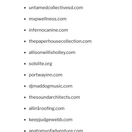
untamedcollectivesd.com
mxpwellness.com
infernocanine.com
thepaperhousecollection.com
allisonwillisholley.com
solslite.org
portwayinn.com
djmaddogmusic.com
thesoundarchitects.com
allin1roofing.com
keepjudgewebb.com
anatomyofadventure.com