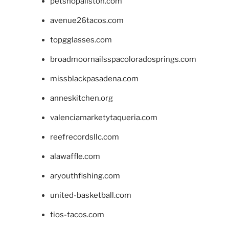
petshopallston.com
avenue26tacos.com
topgglasses.com
broadmoornailsspacoloradosprings.com
missblackpasadena.com
anneskitchen.org
valenciamarketytaqueria.com
reefrecordsllc.com
alawaffle.com
aryouthfishing.com
united-basketball.com
tios-tacos.com