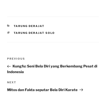
CATEGORIES
TARUNG DERAJAT
TAGS
TARUNG DERAJAT SOLO
Post
Previous
PREVIOUS
navigation
Post
Kungfu: Seni Bela Diri yang Berkembang Pesat di
Indonesia
Next
NEXT
Post
Mitos dan Fakta seputar Bela Diri Karate