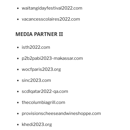
waitangidayfestival2022.com
vacancesscolaires2022.com
MEDIA PARTNER II
isth2022.com
p2b2pabi2023-makassar.com
wocfparis2023.org
sinc2023.com
scdlqatar2022-qa.com
thecolumbiagrill.com
provisionscheeseandwineshoppe.com
khedi2023.org