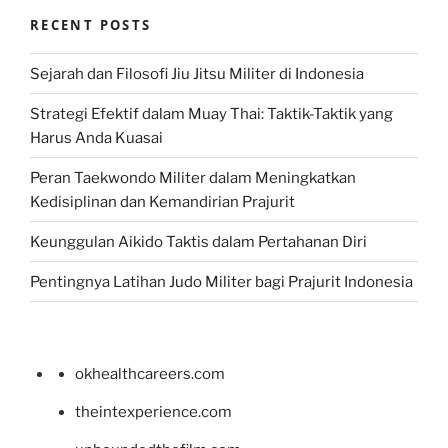
RECENT POSTS
Sejarah dan Filosofi Jiu Jitsu Militer di Indonesia
Strategi Efektif dalam Muay Thai: Taktik-Taktik yang
Harus Anda Kuasai
Peran Taekwondo Militer dalam Meningkatkan
Kedisiplinan dan Kemandirian Prajurit
Keunggulan Aikido Taktis dalam Pertahanan Diri
Pentingnya Latihan Judo Militer bagi Prajurit Indonesia
okhealthcareers.com
theintexperience.com