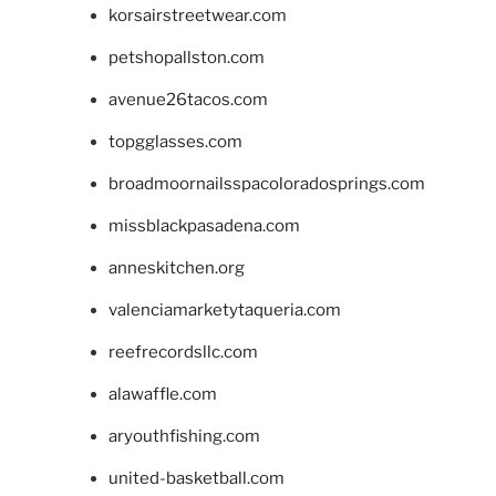
korsairstreetwear.com
petshopallston.com
avenue26tacos.com
topgglasses.com
broadmoornailsspacoloradosprings.com
missblackpasadena.com
anneskitchen.org
valenciamarketytaqueria.com
reefrecordsllc.com
alawaffle.com
aryouthfishing.com
united-basketball.com