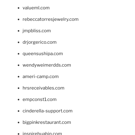
valueml.com
rebeccatorresjewelry.com
jmpbliss.com
drjorgerico.com
queensushipa.com
wendyweimerdds.com
ameri-camp.com
hrsreceivables.com
empconst1.com
cinderella-support.com
bigpinkrestaurant.com
inspirehuahin.com