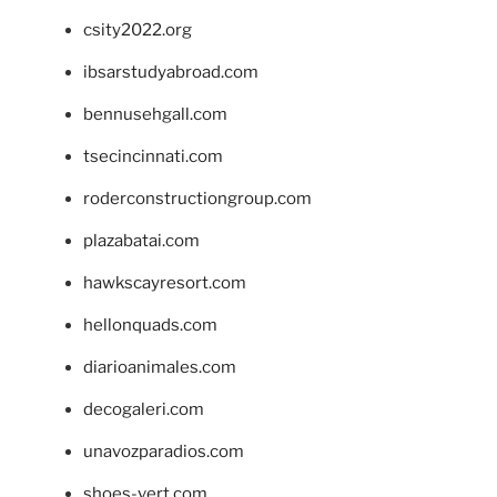
csity2022.org
ibsarstudyabroad.com
bennusehgall.com
tsecincinnati.com
roderconstructiongroup.com
plazabatai.com
hawkscayresort.com
hellonquads.com
diarioanimales.com
decogaleri.com
unavozparadios.com
shoes-vert.com