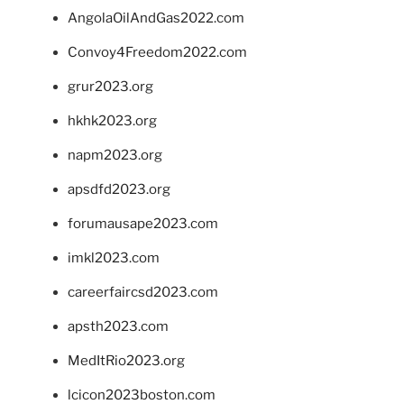
AngolaOilAndGas2022.com
Convoy4Freedom2022.com
grur2023.org
hkhk2023.org
napm2023.org
apsdfd2023.org
forumausape2023.com
imkl2023.com
careerfaircsd2023.com
apsth2023.com
MedItRio2023.org
lcicon2023boston.com