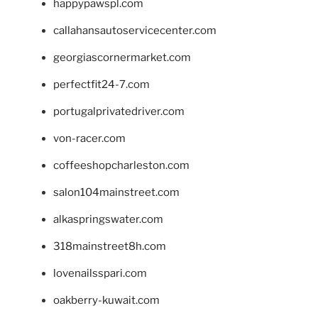
happypawspl.com
callahansautoservicecenter.com
georgiascornermarket.com
perfectfit24-7.com
portugalprivatedriver.com
von-racer.com
coffeeshopcharleston.com
salon104mainstreet.com
alkaspringswater.com
318mainstreet8h.com
lovenailsspari.com
oakberry-kuwait.com