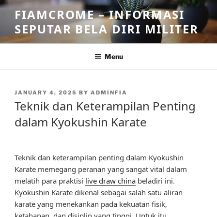
Skip
FIAMCROME – INFORMASI
to
SEPUTAR BELA DIRI MILITER
content
Menu
POSTED
JANUARY 4, 2025
BY
ADMINFIA
ON
Teknik dan Keterampilan Penting
dalam Kyokushin Karate
Teknik dan keterampilan penting dalam Kyokushin
Karate memegang peranan yang sangat vital dalam
melatih para praktisi
live draw china
beladiri ini.
Kyokushin Karate dikenal sebagai salah satu aliran
karate yang menekankan pada kekuatan fisik,
ketahanan, dan disiplin yang tinggi. Untuk itu,