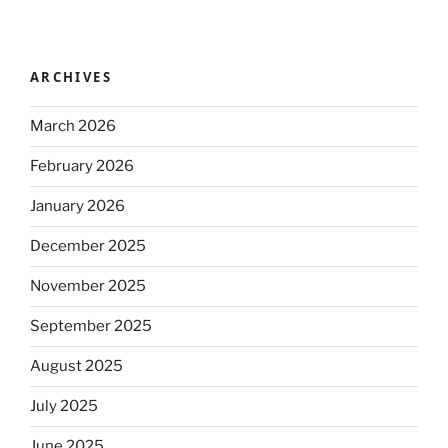
ARCHIVES
March 2026
February 2026
January 2026
December 2025
November 2025
September 2025
August 2025
July 2025
June 2025