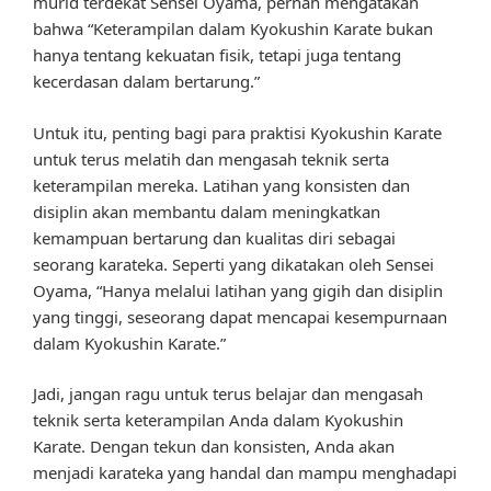
murid terdekat Sensei Oyama, pernah mengatakan
bahwa “Keterampilan dalam Kyokushin Karate bukan
hanya tentang kekuatan fisik, tetapi juga tentang
kecerdasan dalam bertarung.”
Untuk itu, penting bagi para praktisi Kyokushin Karate
untuk terus melatih dan mengasah teknik serta
keterampilan mereka. Latihan yang konsisten dan
disiplin akan membantu dalam meningkatkan
kemampuan bertarung dan kualitas diri sebagai
seorang karateka. Seperti yang dikatakan oleh Sensei
Oyama, “Hanya melalui latihan yang gigih dan disiplin
yang tinggi, seseorang dapat mencapai kesempurnaan
dalam Kyokushin Karate.”
Jadi, jangan ragu untuk terus belajar dan mengasah
teknik serta keterampilan Anda dalam Kyokushin
Karate. Dengan tekun dan konsisten, Anda akan
menjadi karateka yang handal dan mampu menghadapi