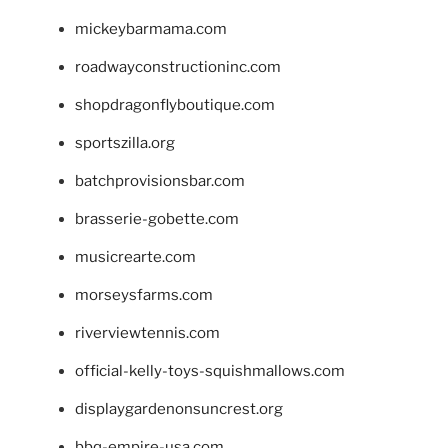
mickeybarmama.com
roadwayconstructioninc.com
shopdragonflyboutique.com
sportszilla.org
batchprovisionsbar.com
brasserie-gobette.com
musicrearte.com
morseysfarms.com
riverviewtennis.com
official-kelly-toys-squishmallows.com
displaygardenonsuncrest.org
bbq-empire-usa.com