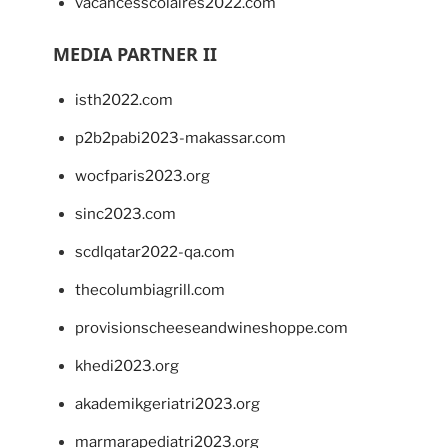
vacancesscolaires2022.com
MEDIA PARTNER II
isth2022.com
p2b2pabi2023-makassar.com
wocfparis2023.org
sinc2023.com
scdlqatar2022-qa.com
thecolumbiagrill.com
provisionscheeseandwineshoppe.com
khedi2023.org
akademikgeriatri2023.org
marmarapediatri2023.org