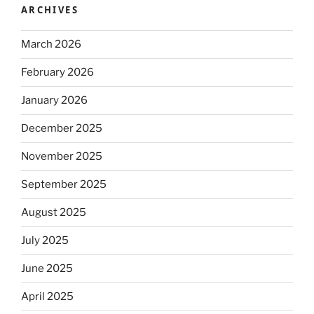
ARCHIVES
March 2026
February 2026
January 2026
December 2025
November 2025
September 2025
August 2025
July 2025
June 2025
April 2025