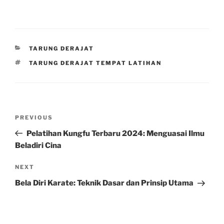
CATEGORIES
TARUNG DERAJAT
TAGS
TARUNG DERAJAT TEMPAT LATIHAN
Post
Previous
PREVIOUS
navigation
Post
Pelatihan Kungfu Terbaru 2024: Menguasai Ilmu
Beladiri Cina
Next
NEXT
Post
Bela Diri Karate: Teknik Dasar dan Prinsip Utama