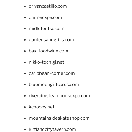
drivancastillo.com
cmmedspa.com
midletontkd.com
gardensandgrills.com
basilfoodwine.com
nikko-tochigi.net
caribbean-corner.com
bluemoongiftcards.com
rivercitysteampunkexpo.com
kchoops.net
mountainsideskateshop.com
kirtlandcitytavern.com