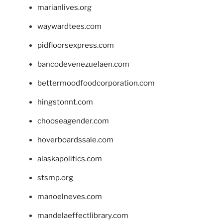
marianlives.org
waywardtees.com
pidfloorsexpress.com
bancodevenezuelaen.com
bettermoodfoodcorporation.com
hingstonnt.com
chooseagender.com
hoverboardssale.com
alaskapolitics.com
stsmp.org
manoelneves.com
mandelaeffectlibrary.com