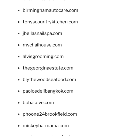
birminghamautocare.com
tonyscountrykitchen.com
jbellasnailspa.com
mychaihouse.com
alvisgrooming.com
thegeorginaestate.com
blythewoodseafood.com
paolosdelibangkok.com
bobacove.com
phoone24brookfield.com
mickeybarmama.com