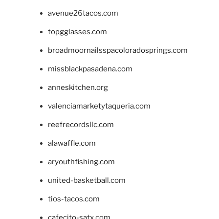
avenue26tacos.com
topgglasses.com
broadmoornailsspacoloradosprings.com
missblackpasadena.com
anneskitchen.org
valenciamarketytaqueria.com
reefrecordsllc.com
alawaffle.com
aryouthfishing.com
united-basketball.com
tios-tacos.com
cafecito-satx.com