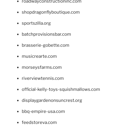
roadwayconstructioninc.com
shopdragonflyboutique.com
sportszilla.org
batchprovisionsbar.com
brasserie-gobette.com
musicrearte.com
morseysfarms.com
riverviewtennis.com
official-kelly-toys-squishmallows.com
displaygardenonsuncrest.org
bbq-empire-usa.com
feedstoreva.com