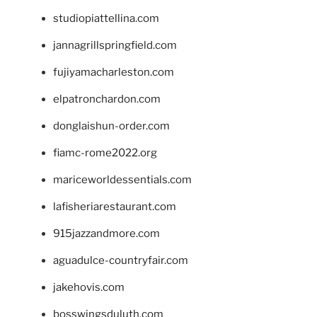
studiopiattellina.com
jannagrillspringfield.com
fujiyamacharleston.com
elpatronchardon.com
donglaishun-order.com
fiamc-rome2022.org
mariceworldessentials.com
lafisheriarestaurant.com
915jazzandmore.com
aguadulce-countryfair.com
jakehovis.com
bosswingsduluth.com