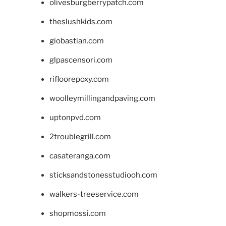
olivesburgberrypatch.com
theslushkids.com
giobastian.com
glpascensori.com
rifloorepoxy.com
woolleymillingandpaving.com
uptonpvd.com
2troublegrill.com
casateranga.com
sticksandstonesstudiooh.com
walkers-treeservice.com
shopmossi.com