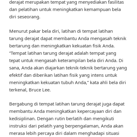
derajat merupakan tempat yang menyediakan fasilitas
dan pelatihan untuk meningkatkan kemampuan bela
diri seseorang.
Menurut pakar bela diri, latihan di tempat latihan
tarung derajat dapat membantu Anda mengasah teknik
bertarung dan meningkatkan kekuatan fisik Anda.
“Tempat latihan tarung derajat adalah tempat yang
tepat untuk mengasah keterampilan bela diri Anda. Di
sana, Anda akan diajarkan teknik-teknik bertarung yang
efektif dan diberikan latihan fisik yang intens untuk
meningkatkan kekuatan tubuh Anda,” kata ahli bela diri
terkenal, Bruce Lee.
Bergabung di tempat latihan tarung derajat juga dapat
membantu Anda meningkatkan kepercayaan diri dan
kedisiplinan. Dengan rutin berlatih dan mengikuti
instruksi dari pelatih yang berpengalaman, Anda akan
merasa lebih percaya diri dalam menghadapi situasi