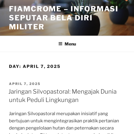
Skip
FIAMCROME – INFORMASI
to
SEPUTAR BELA DIRI
content
MILITER
Menu
DAY:
APRIL 7, 2025
POSTED
APRIL 7, 2025
ON
Jaringan Silvopastoral: Mengajak Dunia
untuk Peduli Lingkungan
Jaringan Silvopastoral merupakan inisiatif yang
bertujuan untuk mengintegrasikan praktik pertanian
dengan pengelolaan hutan dan peternakan secara