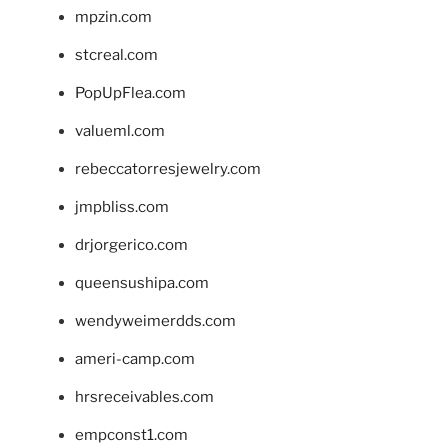
mpzin.com
stcreal.com
PopUpFlea.com
valueml.com
rebeccatorresjewelry.com
jmpbliss.com
drjorgerico.com
queensushipa.com
wendyweimerdds.com
ameri-camp.com
hrsreceivables.com
empconst1.com