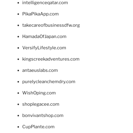
intelligenceqatar.com
PikaPikaApp.com
takecareofbusinessdfw.org
HamadaOfJapan.com
VersifyLifestyle.com
kingscreekadventures.com
antaeuslabs.com
purelycleanchemdry.com
WishOping.com
shoplegacee.com
bonvivantshop.com
CupPlante.com