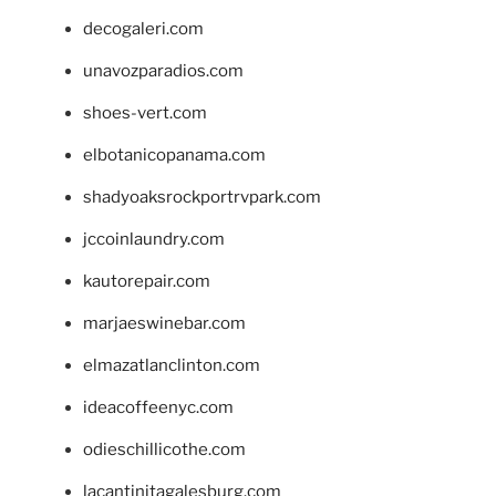
decogaleri.com
unavozparadios.com
shoes-vert.com
elbotanicopanama.com
shadyoaksrockportrvpark.com
jccoinlaundry.com
kautorepair.com
marjaeswinebar.com
elmazatlanclinton.com
ideacoffeenyc.com
odieschillicothe.com
lacantinitagalesburg.com