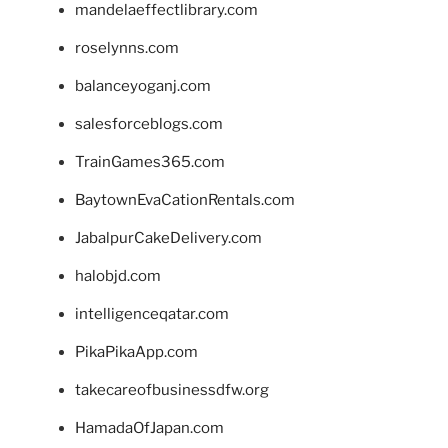
mandelaeffectlibrary.com
roselynns.com
balanceyoganj.com
salesforceblogs.com
TrainGames365.com
BaytownEvaCationRentals.com
JabalpurCakeDelivery.com
halobjd.com
intelligenceqatar.com
PikaPikaApp.com
takecareofbusinessdfw.org
HamadaOfJapan.com