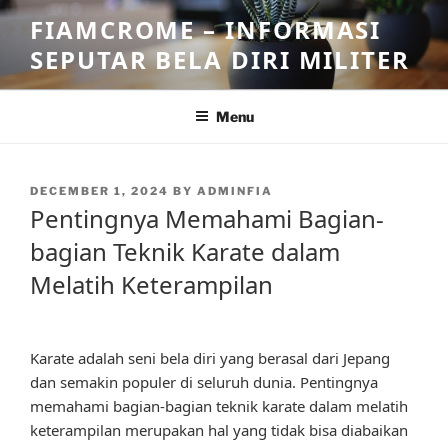
Skip
FIAMCROME – INFORMASI
to
SEPUTAR BELA DIRI MILITER
content
Menu
POSTED
DECEMBER 1, 2024
BY
ADMINFIA
ON
Pentingnya Memahami Bagian-
bagian Teknik Karate dalam
Melatih Keterampilan
Karate adalah seni bela diri yang berasal dari Jepang
dan semakin populer di seluruh dunia. Pentingnya
memahami bagian-bagian teknik karate dalam melatih
keterampilan merupakan hal yang tidak bisa diabaikan