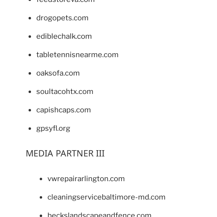
drogopets.com
ediblechalk.com
tabletennisnearme.com
oaksofa.com
soultacohtx.com
capishcaps.com
gpsyfl.org
MEDIA PARTNER III
vwrepairarlington.com
cleaningservicebaltimore-md.com
beckslandscapeandfence.com