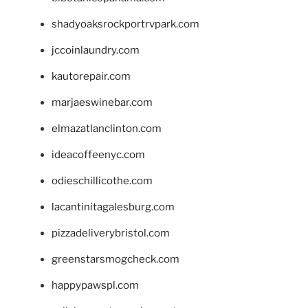
shadyoaksrockportrvpark.com
jccoinlaundry.com
kautorepair.com
marjaeswinebar.com
elmazatlanclinton.com
ideacoffeenyc.com
odieschillicothe.com
lacantinitagalesburg.com
pizzadeliverybristol.com
greenstarsmogcheck.com
happypawspl.com