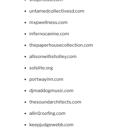
untamedcollectivesd.com
mxpwellness.com
infernocanine.com
thepaperhousecollection.com
allisonwillisholley.com
solslite.org
portwayinn.com
djmaddogmusic.com
thesoundarchitects.com
allin1roofing.com
keepjudgewebb.com