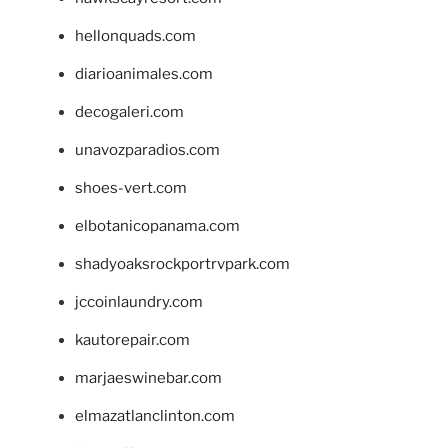
hellonquads.com
diarioanimales.com
decogaleri.com
unavozparadios.com
shoes-vert.com
elbotanicopanama.com
shadyoaksrockportrvpark.com
jccoinlaundry.com
kautorepair.com
marjaeswinebar.com
elmazatlanclinton.com