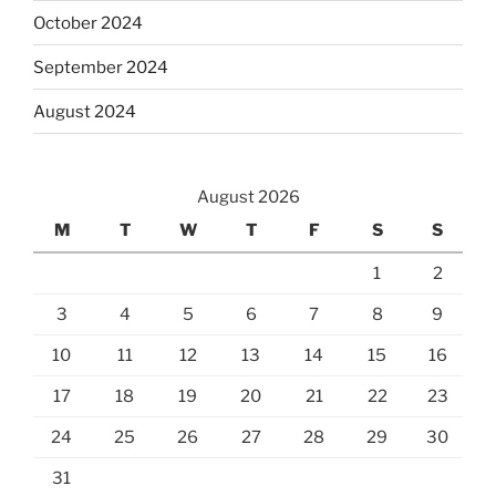
October 2024
September 2024
August 2024
August 2026
M
T
W
T
F
S
S
1
2
3
4
5
6
7
8
9
10
11
12
13
14
15
16
17
18
19
20
21
22
23
24
25
26
27
28
29
30
31