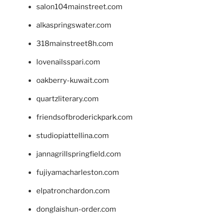
salon104mainstreet.com
alkaspringswater.com
318mainstreet8h.com
lovenailsspari.com
oakberry-kuwait.com
quartzliterary.com
friendsofbroderickpark.com
studiopiattellina.com
jannagrillspringfield.com
fujiyamacharleston.com
elpatronchardon.com
donglaishun-order.com