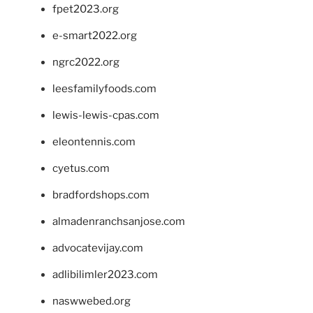
fpet2023.org
e-smart2022.org
ngrc2022.org
leesfamilyfoods.com
lewis-lewis-cpas.com
eleontennis.com
cyetus.com
bradfordshops.com
almadenranchsanjose.com
advocatevijay.com
adlibilimler2023.com
naswwebed.org