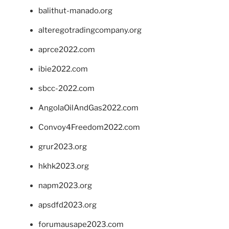
balithut-manado.org
alteregotradingcompany.org
aprce2022.com
ibie2022.com
sbcc-2022.com
AngolaOilAndGas2022.com
Convoy4Freedom2022.com
grur2023.org
hkhk2023.org
napm2023.org
apsdfd2023.org
forumausape2023.com