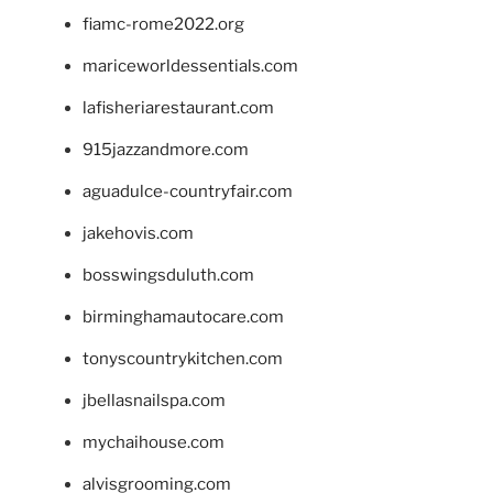
fiamc-rome2022.org
mariceworldessentials.com
lafisheriarestaurant.com
915jazzandmore.com
aguadulce-countryfair.com
jakehovis.com
bosswingsduluth.com
birminghamautocare.com
tonyscountrykitchen.com
jbellasnailspa.com
mychaihouse.com
alvisgrooming.com