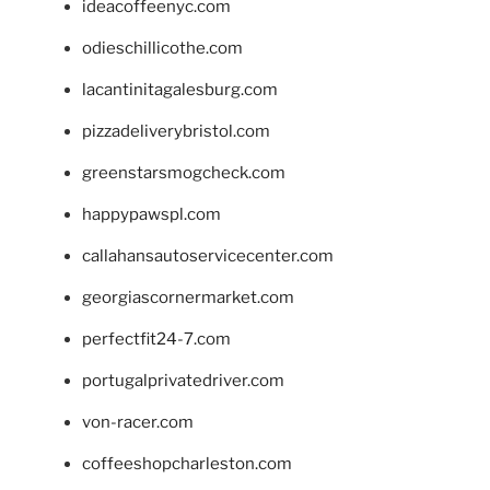
ideacoffeenyc.com
odieschillicothe.com
lacantinitagalesburg.com
pizzadeliverybristol.com
greenstarsmogcheck.com
happypawspl.com
callahansautoservicecenter.com
georgiascornermarket.com
perfectfit24-7.com
portugalprivatedriver.com
von-racer.com
coffeeshopcharleston.com