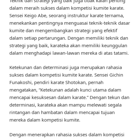
Teknik dan strategi yang baik juga tidak kalah penting
dalam meraih sukses dalam kompetisi kumite karate.
Sensei Keigo Abe, seorang instruktur karate ternama,
menekankan pentingnya menguasai teknik-teknik dasar
kumite dan mengembangkan strategi yang efektif
dalam setiap pertarungan. Dengan memiliki teknik dan
strategi yang baik, karateka akan memiliki keunggulan
dalam menghadapi lawan-lawan mereka di atas tatami.
Ketekunan dan determinasi juga merupakan rahasia
sukses dalam kompetisi kumite karate. Sensei Gichin
Funakoshi, pendiri karate Shotokan, pernah
mengatakan, “Ketekunan adalah kunci utama dalam
mencapai kesuksesan dalam karate.” Dengan tekun dan
determinasi, karateka akan mampu melewati segala
rintangan dan hambatan dalam mencapai tujuan
mereka dalam kompetisi kumite.
Dengan menerapkan rahasia sukses dalam kompetisi