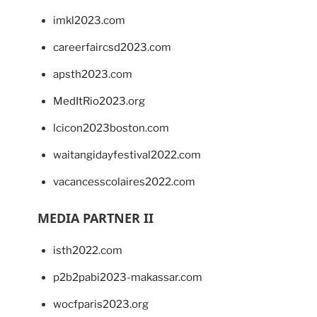
imkl2023.com
careerfaircsd2023.com
apsth2023.com
MedItRio2023.org
lcicon2023boston.com
waitangidayfestival2022.com
vacancesscolaires2022.com
MEDIA PARTNER II
isth2022.com
p2b2pabi2023-makassar.com
wocfparis2023.org