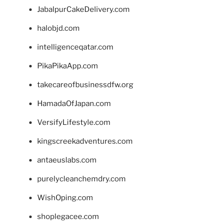
JabalpurCakeDelivery.com
halobjd.com
intelligenceqatar.com
PikaPikaApp.com
takecareofbusinessdfw.org
HamadaOfJapan.com
VersifyLifestyle.com
kingscreekadventures.com
antaeuslabs.com
purelycleanchemdry.com
WishOping.com
shoplegacee.com