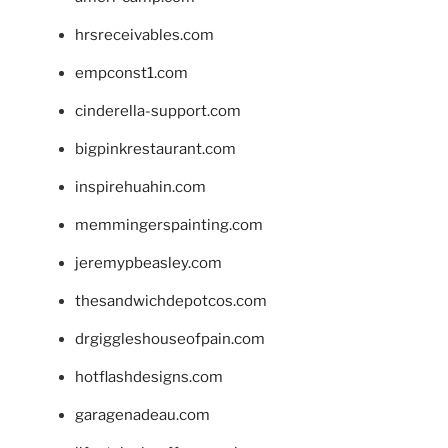
hrsreceivables.com
empconst1.com
cinderella-support.com
bigpinkrestaurant.com
inspirehuahin.com
memmingerspainting.com
jeremypbeasley.com
thesandwichdepotcos.com
drgiggleshouseofpain.com
hotflashdesigns.com
garagenadeau.com