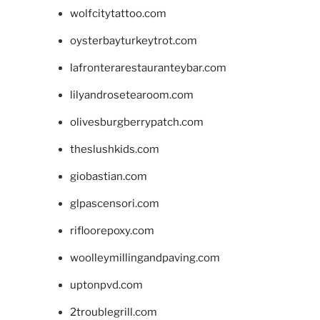
wolfcitytattoo.com
oysterbayturkeytrot.com
lafronterarestauranteybar.com
lilyandrosetearoom.com
olivesburgberrypatch.com
theslushkids.com
giobastian.com
glpascensori.com
rifloorepoxy.com
woolleymillingandpaving.com
uptonpvd.com
2troublegrill.com