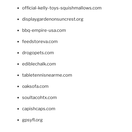
official-kelly-toys-squishmallows.com
displaygardenonsuncrest.org
bbq-empire-usa.com
feedstoreva.com
drogopets.com
ediblechalk.com
tabletennisnearme.com
oaksofa.com
soultacohtx.com
capishcaps.com
gpsyfl.org