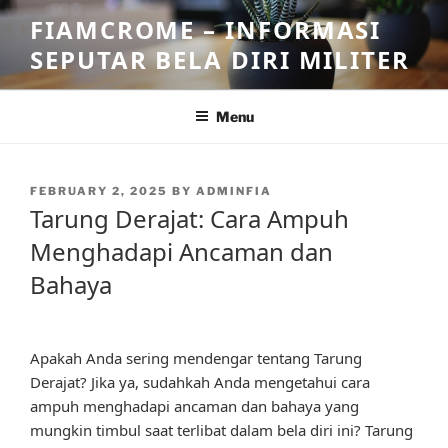
Skip
FIAMCROME – INFORMASI
to
SEPUTAR BELA DIRI MILITER
content
Menu
POSTED
FEBRUARY 2, 2025
BY
ADMINFIA
ON
Tarung Derajat: Cara Ampuh
Menghadapi Ancaman dan
Bahaya
Apakah Anda sering mendengar tentang Tarung
Derajat? Jika ya, sudahkah Anda mengetahui cara
ampuh menghadapi ancaman dan bahaya yang
mungkin timbul saat terlibat dalam bela diri ini? Tarung