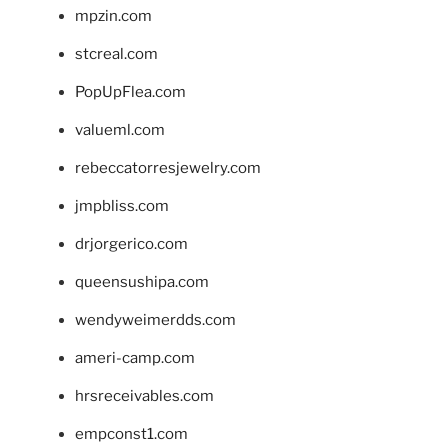
mpzin.com
stcreal.com
PopUpFlea.com
valueml.com
rebeccatorresjewelry.com
jmpbliss.com
drjorgerico.com
queensushipa.com
wendyweimerdds.com
ameri-camp.com
hrsreceivables.com
empconst1.com