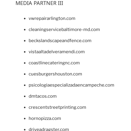
MEDIA PARTNER III
vwrepairarlington.com
cleaningservicebaltimore-md.com
beckslandscapeandfence.com
vistaaltadelveramendi.com
coastlinecateringnc.com
cuesburgershouston.com
psicologiaespecializadaencampeche.com
dmtacos.com
crescentstreetprinting.com
hornopizza.com
driveadragster.com