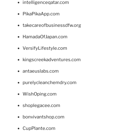
intelligenceqatar.com
PikaPikaApp.com
takecareofbusinessdfw.org
HamadaOfJapan.com
VersifyLifestyle.com
kingscreekadventures.com
antaeuslabs.com
purelycleanchemdry.com
WishOping.com
shoplegacee.com
bonvivantshop.com
CupPlante.com