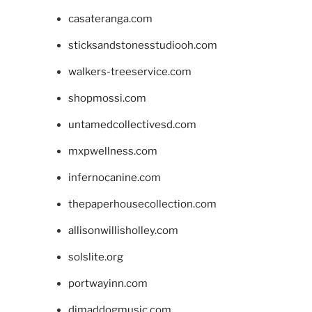
casateranga.com
sticksandstonesstudiooh.com
walkers-treeservice.com
shopmossi.com
untamedcollectivesd.com
mxpwellness.com
infernocanine.com
thepaperhousecollection.com
allisonwillisholley.com
solslite.org
portwayinn.com
djmaddogmusic.com