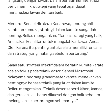
langsung dengan lawan. Dalam berlatih kumite, Anda
perlu memiliki strategi yang tepat agar dapat
menghadapi lawan dengan baik.
Menurut Sensei Hirokazu Kanazawa, seorang ahli
karate terkemuka, strategi dalam kumite sangatlah
penting. Beliau mengatakan, “Tanpa strategi yang baik,
Anda akan kesulitan untuk mengalahkan lawan Anda.
Oleh karena itu, penting untuk selalu memiliki rencana
dan strategi yang matang sebelum bertarung.”
Salah satu strategi efektif dalam berlatih kumite karate
adalah fokus pada teknik dasar. Sensei Masatoshi
Nakayama, seorang grandmaster karate, menekankan
pentingnya behasa teknik yang kuat dalam kumite.
Beliau mengatakan, “Teknik dasar seperti kihon, kamae,
dan gerakan kaki harus dikuasai dengan baik sebelum
melangkah ke pertarungan sebenarnya.”