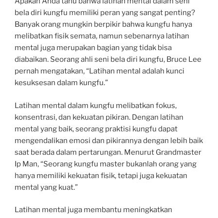
Apakah Anda tahu bahwa latihan mental dalam seni
bela diri kungfu memiliki peran yang sangat penting?
Banyak orang mungkin berpikir bahwa kungfu hanya
melibatkan fisik semata, namun sebenarnya latihan
mental juga merupakan bagian yang tidak bisa
diabaikan. Seorang ahli seni bela diri kungfu, Bruce Lee
pernah mengatakan, “Latihan mental adalah kunci
kesuksesan dalam kungfu.”
Latihan mental dalam kungfu melibatkan fokus,
konsentrasi, dan kekuatan pikiran. Dengan latihan
mental yang baik, seorang praktisi kungfu dapat
mengendalikan emosi dan pikirannya dengan lebih baik
saat berada dalam pertarungan. Menurut Grandmaster
Ip Man, “Seorang kungfu master bukanlah orang yang
hanya memiliki kekuatan fisik, tetapi juga kekuatan
mental yang kuat.”
Latihan mental juga membantu meningkatkan