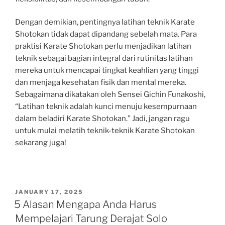
Dengan demikian, pentingnya latihan teknik Karate
Shotokan tidak dapat dipandang sebelah mata. Para
praktisi Karate Shotokan perlu menjadikan latihan
teknik sebagai bagian integral dari rutinitas latihan
mereka untuk mencapai tingkat keahlian yang tinggi
dan menjaga kesehatan fisik dan mental mereka.
Sebagaimana dikatakan oleh Sensei Gichin Funakoshi,
“Latihan teknik adalah kunci menuju kesempurnaan
dalam beladiri Karate Shotokan.” Jadi, jangan ragu
untuk mulai melatih teknik-teknik Karate Shotokan
sekarang juga!
POSTED
JANUARY 17, 2025
ON
5 Alasan Mengapa Anda Harus
Mempelajari Tarung Derajat Solo