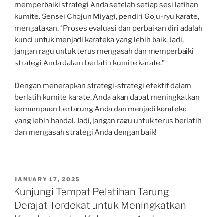
memperbaiki strategi Anda setelah setiap sesi latihan
kumite. Sensei Chojun Miyagi, pendiri Goju-ryu karate,
mengatakan, “Proses evaluasi dan perbaikan diri adalah
kunci untuk menjadi karateka yang lebih baik. Jadi,
jangan ragu untuk terus mengasah dan memperbaiki
strategi Anda dalam berlatih kumite karate.”
Dengan menerapkan strategi-strategi efektif dalam
berlatih kumite karate, Anda akan dapat meningkatkan
kemampuan bertarung Anda dan menjadi karateka
yang lebih handal. Jadi, jangan ragu untuk terus berlatih
dan mengasah strategi Anda dengan baik!
POSTED
JANUARY 17, 2025
ON
Kunjungi Tempat Pelatihan Tarung
Derajat Terdekat untuk Meningkatkan