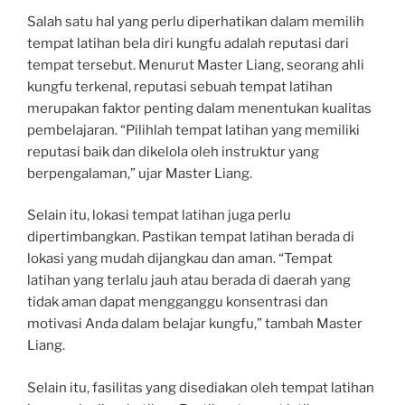
Salah satu hal yang perlu diperhatikan dalam memilih
tempat latihan bela diri kungfu adalah reputasi dari
tempat tersebut. Menurut Master Liang, seorang ahli
kungfu terkenal, reputasi sebuah tempat latihan
merupakan faktor penting dalam menentukan kualitas
pembelajaran. “Pilihlah tempat latihan yang memiliki
reputasi baik dan dikelola oleh instruktur yang
berpengalaman,” ujar Master Liang.
Selain itu, lokasi tempat latihan juga perlu
dipertimbangkan. Pastikan tempat latihan berada di
lokasi yang mudah dijangkau dan aman. “Tempat
latihan yang terlalu jauh atau berada di daerah yang
tidak aman dapat mengganggu konsentrasi dan
motivasi Anda dalam belajar kungfu,” tambah Master
Liang.
Selain itu, fasilitas yang disediakan oleh tempat latihan