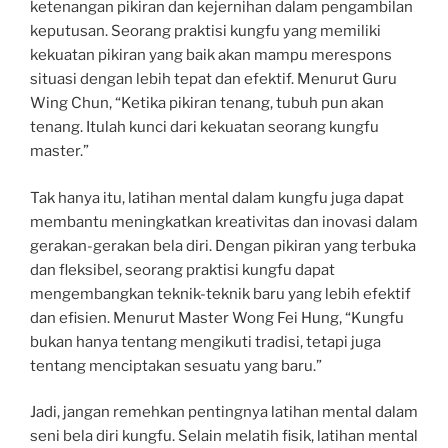
ketenangan pikiran dan kejernihan dalam pengambilan
keputusan. Seorang praktisi kungfu yang memiliki
kekuatan pikiran yang baik akan mampu merespons
situasi dengan lebih tepat dan efektif. Menurut Guru
Wing Chun, “Ketika pikiran tenang, tubuh pun akan
tenang. Itulah kunci dari kekuatan seorang kungfu
master.”
Tak hanya itu, latihan mental dalam kungfu juga dapat
membantu meningkatkan kreativitas dan inovasi dalam
gerakan-gerakan bela diri. Dengan pikiran yang terbuka
dan fleksibel, seorang praktisi kungfu dapat
mengembangkan teknik-teknik baru yang lebih efektif
dan efisien. Menurut Master Wong Fei Hung, “Kungfu
bukan hanya tentang mengikuti tradisi, tetapi juga
tentang menciptakan sesuatu yang baru.”
Jadi, jangan remehkan pentingnya latihan mental dalam
seni bela diri kungfu. Selain melatih fisik, latihan mental