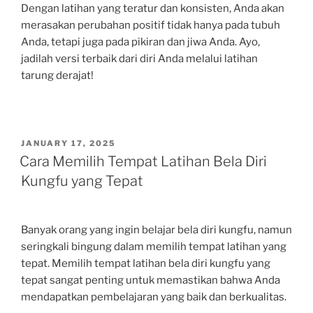
Dengan latihan yang teratur dan konsisten, Anda akan
merasakan perubahan positif tidak hanya pada tubuh
Anda, tetapi juga pada pikiran dan jiwa Anda. Ayo,
jadilah versi terbaik dari diri Anda melalui latihan
tarung derajat!
POSTED
JANUARY 17, 2025
ON
Cara Memilih Tempat Latihan Bela Diri
Kungfu yang Tepat
Banyak orang yang ingin belajar bela diri kungfu, namun
seringkali bingung dalam memilih tempat latihan yang
tepat. Memilih tempat latihan bela diri kungfu yang
tepat sangat penting untuk memastikan bahwa Anda
mendapatkan pembelajaran yang baik dan berkualitas.