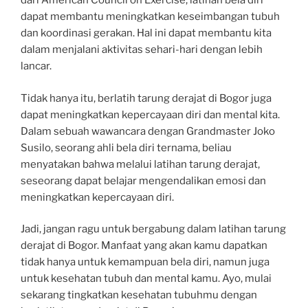
dari American Council on Exercise, latihan bela diri
dapat membantu meningkatkan keseimbangan tubuh
dan koordinasi gerakan. Hal ini dapat membantu kita
dalam menjalani aktivitas sehari-hari dengan lebih
lancar.
Tidak hanya itu, berlatih tarung derajat di Bogor juga
dapat meningkatkan kepercayaan diri dan mental kita.
Dalam sebuah wawancara dengan Grandmaster Joko
Susilo, seorang ahli bela diri ternama, beliau
menyatakan bahwa melalui latihan tarung derajat,
seseorang dapat belajar mengendalikan emosi dan
meningkatkan kepercayaan diri.
Jadi, jangan ragu untuk bergabung dalam latihan tarung
derajat di Bogor. Manfaat yang akan kamu dapatkan
tidak hanya untuk kemampuan bela diri, namun juga
untuk kesehatan tubuh dan mental kamu. Ayo, mulai
sekarang tingkatkan kesehatan tubuhmu dengan