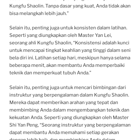
Kungfu Shaolin. Tanpa dasar yang kuat, Anda tidak akan
bisa melangkah lebih jauh.”
Selain itu, penting juga untuk konsisten dalam latihan.
Seperti yang diungkapkan oleh Master Yan Lei,
seorang ahli Kungfu Shaolin, “Konsistensi adalah kunci
untuk mencapai tingkat keahlian yang tinggi dalam seni
bela diri ini. Latihan setiap hari, meskipun hanya selama
beberapa menit, akan membantu Anda memperbaiki
teknik dan memperkuat tubuh Anda.”
Selain itu, penting juga untuk mencari bimbingan dari
instruktur yang berpengalaman dalam Kungfu Shaolin.
Mereka dapat memberikan arahan yang tepat dan
membimbing Anda dalam mengembangkan teknik dan
kekuatan Anda. Seperti yang diungkapkan oleh Master
Shi Yan Peng, “Seorang instruktur yang berpengalaman
dapat membantu Anda memahami setiap gerakan
dengan lebih baik, dan membimbing Anda dalam