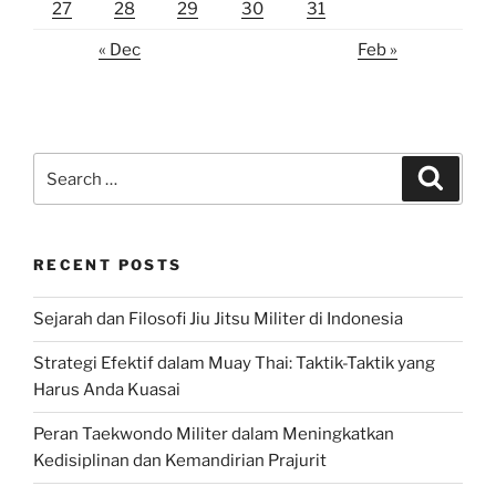
27
28
29
30
31
« Dec
Feb »
Search
Search
for:
RECENT POSTS
Sejarah dan Filosofi Jiu Jitsu Militer di Indonesia
Strategi Efektif dalam Muay Thai: Taktik-Taktik yang
Harus Anda Kuasai
Peran Taekwondo Militer dalam Meningkatkan
Kedisiplinan dan Kemandirian Prajurit