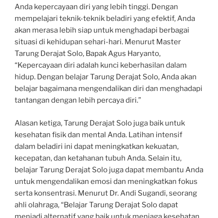
Anda kepercayaan diri yang lebih tinggi. Dengan
mempelajari teknik-teknik beladiri yang efektif, Anda
akan merasa lebih siap untuk menghadapi berbagai
situasi di kehidupan sehari-hari. Menurut Master
Tarung Derajat Solo, Bapak Agus Haryanto,
“Kepercayaan diri adalah kunci keberhasilan dalam
hidup. Dengan belajar Tarung Derajat Solo, Anda akan
belajar bagaimana mengendalikan diri dan menghadapi
tantangan dengan lebih percaya diri.”
Alasan ketiga, Tarung Derajat Solo juga baik untuk
kesehatan fisik dan mental Anda. Latihan intensif
dalam beladiri ini dapat meningkatkan kekuatan,
kecepatan, dan ketahanan tubuh Anda. Selain itu,
belajar Tarung Derajat Solo juga dapat membantu Anda
untuk mengendalikan emosi dan meningkatkan fokus
serta konsentrasi. Menurut Dr. Andi Sugandi, seorang
ahli olahraga, “Belajar Tarung Derajat Solo dapat
menjadi alternatif yang baik untuk menjaga kesehatan