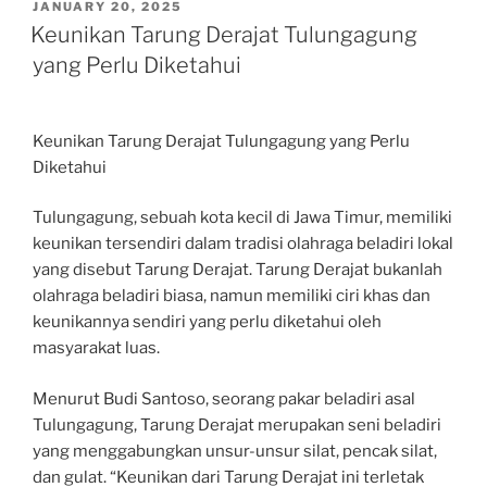
POSTED
JANUARY 20, 2025
ON
Keunikan Tarung Derajat Tulungagung
yang Perlu Diketahui
Keunikan Tarung Derajat Tulungagung yang Perlu
Diketahui
Tulungagung, sebuah kota kecil di Jawa Timur, memiliki
keunikan tersendiri dalam tradisi olahraga beladiri lokal
yang disebut Tarung Derajat. Tarung Derajat bukanlah
olahraga beladiri biasa, namun memiliki ciri khas dan
keunikannya sendiri yang perlu diketahui oleh
masyarakat luas.
Menurut Budi Santoso, seorang pakar beladiri asal
Tulungagung, Tarung Derajat merupakan seni beladiri
yang menggabungkan unsur-unsur silat, pencak silat,
dan gulat. “Keunikan dari Tarung Derajat ini terletak