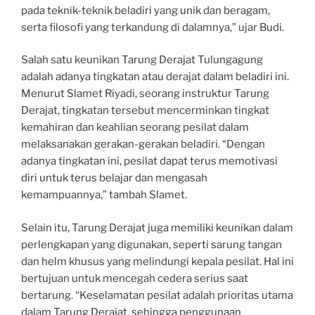
pada teknik-teknik beladiri yang unik dan beragam,
serta filosofi yang terkandung di dalamnya,” ujar Budi.
Salah satu keunikan Tarung Derajat Tulungagung
adalah adanya tingkatan atau derajat dalam beladiri ini.
Menurut Slamet Riyadi, seorang instruktur Tarung
Derajat, tingkatan tersebut mencerminkan tingkat
kemahiran dan keahlian seorang pesilat dalam
melaksanakan gerakan-gerakan beladiri. “Dengan
adanya tingkatan ini, pesilat dapat terus memotivasi
diri untuk terus belajar dan mengasah
kemampuannya,” tambah Slamet.
Selain itu, Tarung Derajat juga memiliki keunikan dalam
perlengkapan yang digunakan, seperti sarung tangan
dan helm khusus yang melindungi kepala pesilat. Hal ini
bertujuan untuk mencegah cedera serius saat
bertarung. “Keselamatan pesilat adalah prioritas utama
dalam Tarung Derajat, sehingga penggunaan