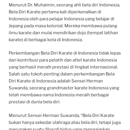
Menurut Dr. Muhaimin, seorang ahli bela diri Indonesia,
Bela Diri Karate pertama kali diperkenalkan di
Indonesia oleh para pelajar Indonesia yang belajar di
Jepang pada masa kolonial. Mereka membawa pulang
ilmu karate dan mulai mendirikan dojo (tempat latihan
karate) di berbagai kota di Indonesia.
Perkembangan Bela Diri Karate di Indonesia tidak lepas
dari kontribusi para pelatih dan atlet karate Indonesia
yang berhasil meraih prestasi di tingkat internasional.
Salah satu tokoh penting dalam perkembangan Bela
Diri Karate di Indonesia adalah Sensei Herman
Suwanda, seorang grandmaster karate Indonesia yang
telah membawa nama Indonesia meraih berbagai
prestasi di dunia bela diri.
Menurut Sensei Herman Suwanda, “Bela Diri Karate
bukan hanya sekedar olahraga atau bela diri, tetapi juga
merupakan suatu filosofi hidup yang mengajarkan