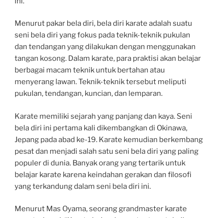
ini.
Menurut pakar bela diri, bela diri karate adalah suatu
seni bela diri yang fokus pada teknik-teknik pukulan
dan tendangan yang dilakukan dengan menggunakan
tangan kosong. Dalam karate, para praktisi akan belajar
berbagai macam teknik untuk bertahan atau
menyerang lawan. Teknik-teknik tersebut meliputi
pukulan, tendangan, kuncian, dan lemparan.
Karate memiliki sejarah yang panjang dan kaya. Seni
bela diri ini pertama kali dikembangkan di Okinawa,
Jepang pada abad ke-19. Karate kemudian berkembang
pesat dan menjadi salah satu seni bela diri yang paling
populer di dunia. Banyak orang yang tertarik untuk
belajar karate karena keindahan gerakan dan filosofi
yang terkandung dalam seni bela diri ini.
Menurut Mas Oyama, seorang grandmaster karate