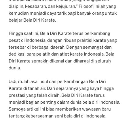
disiplin, kesabaran, dan kejujuran.” Filosofi inilah yang
kemudian menjadi daya tarik bagi banyak orang untuk
belajar Bela Diri Karate.
Hingga saat ini, Bela Diri Karate terus berkembang
pesat di Indonesia, dengan ribuan praktisi karate yang
tersebar di berbagai daerah. Dengan semangat dan
dedikasi para pelatih dan atlet karate Indonesia, Bela
Diri Karate semakin dikenal dan dihargai di seluruh
dunia.
Jadi, itulah asal usul dan perkembangan Bela Diri
Karate di tanah air. Dari sejarahnya yang kaya hingga
prestasi yang telah diraih, Bela Diri Karate terus
menjadi bagian penting dalam dunia bela diri Indonesia.
Semoga artikel ini bisa memberikan wawasan baru
tentang keberagaman seni bela diri di Indonesia.