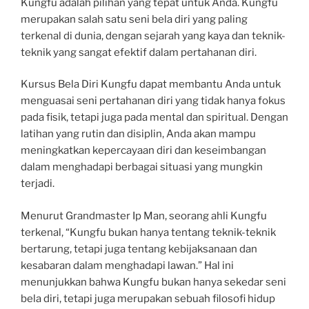
Kungfu adalah pilihan yang tepat untuk Anda. Kungfu
merupakan salah satu seni bela diri yang paling
terkenal di dunia, dengan sejarah yang kaya dan teknik-
teknik yang sangat efektif dalam pertahanan diri.
Kursus Bela Diri Kungfu dapat membantu Anda untuk
menguasai seni pertahanan diri yang tidak hanya fokus
pada fisik, tetapi juga pada mental dan spiritual. Dengan
latihan yang rutin dan disiplin, Anda akan mampu
meningkatkan kepercayaan diri dan keseimbangan
dalam menghadapi berbagai situasi yang mungkin
terjadi.
Menurut Grandmaster Ip Man, seorang ahli Kungfu
terkenal, “Kungfu bukan hanya tentang teknik-teknik
bertarung, tetapi juga tentang kebijaksanaan dan
kesabaran dalam menghadapi lawan.” Hal ini
menunjukkan bahwa Kungfu bukan hanya sekedar seni
bela diri, tetapi juga merupakan sebuah filosofi hidup