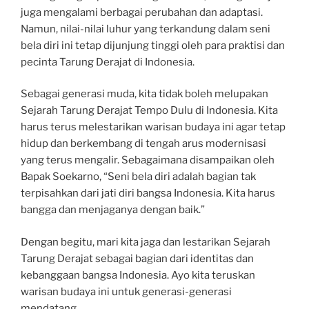
juga mengalami berbagai perubahan dan adaptasi.
Namun, nilai-nilai luhur yang terkandung dalam seni
bela diri ini tetap dijunjung tinggi oleh para praktisi dan
pecinta Tarung Derajat di Indonesia.
Sebagai generasi muda, kita tidak boleh melupakan
Sejarah Tarung Derajat Tempo Dulu di Indonesia. Kita
harus terus melestarikan warisan budaya ini agar tetap
hidup dan berkembang di tengah arus modernisasi
yang terus mengalir. Sebagaimana disampaikan oleh
Bapak Soekarno, “Seni bela diri adalah bagian tak
terpisahkan dari jati diri bangsa Indonesia. Kita harus
bangga dan menjaganya dengan baik.”
Dengan begitu, mari kita jaga dan lestarikan Sejarah
Tarung Derajat sebagai bagian dari identitas dan
kebanggaan bangsa Indonesia. Ayo kita teruskan
warisan budaya ini untuk generasi-generasi
mendatang.