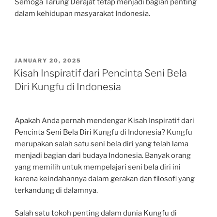
Semoga Tarung Derajat tetap menjadi bagian penting
dalam kehidupan masyarakat Indonesia.
POSTED
JANUARY 20, 2025
ON
Kisah Inspiratif dari Pencinta Seni Bela
Diri Kungfu di Indonesia
Apakah Anda pernah mendengar Kisah Inspiratif dari
Pencinta Seni Bela Diri Kungfu di Indonesia? Kungfu
merupakan salah satu seni bela diri yang telah lama
menjadi bagian dari budaya Indonesia. Banyak orang
yang memilih untuk mempelajari seni bela diri ini
karena keindahannya dalam gerakan dan filosofi yang
terkandung di dalamnya.
Salah satu tokoh penting dalam dunia Kungfu di