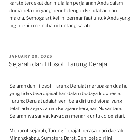
karate terdekat dan mulailah perjalanan Anda dalam
dunia bela diri yang penuh dengan keindahan dan
makna. Semoga artikel ini bermanfaat untuk Anda yang
ingin lebih memahami tentang karate.
POSTED
JANUARY 20, 2025
ON
Sejarah dan Filosofi Tarung Derajat
Sejarah dan Filosofi Tarung Derajat merupakan dua hal
yang tidak bisa dipisahkan dalam budaya Indonesia.
Tarung Derajat adalah seni bela diri tradisional yang
telah ada sejak zaman kerajaan-kerajaan Nusantara.
Sejarahnya sangat kaya dan menarik untuk dipelajari.
Menurut sejarah, Tarung Derajat berasal dari daerah
Minangkabau, Sumatera Barat. Seni bela diri ini