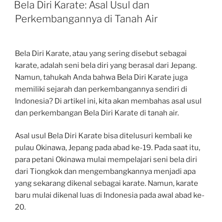
ON
Bela Diri Karate: Asal Usul dan
Perkembangannya di Tanah Air
Bela Diri Karate, atau yang sering disebut sebagai
karate, adalah seni bela diri yang berasal dari Jepang.
Namun, tahukah Anda bahwa Bela Diri Karate juga
memiliki sejarah dan perkembangannya sendiri di
Indonesia? Di artikel ini, kita akan membahas asal usul
dan perkembangan Bela Diri Karate di tanah air.
Asal usul Bela Diri Karate bisa ditelusuri kembali ke
pulau Okinawa, Jepang pada abad ke-19. Pada saat itu,
para petani Okinawa mulai mempelajari seni bela diri
dari Tiongkok dan mengembangkannya menjadi apa
yang sekarang dikenal sebagai karate. Namun, karate
baru mulai dikenal luas di Indonesia pada awal abad ke-
20.