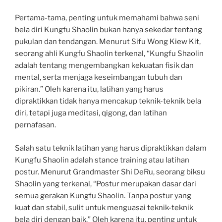
Pertama-tama, penting untuk memahami bahwa seni
bela diri Kungfu Shaolin bukan hanya sekedar tentang
pukulan dan tendangan. Menurut Sifu Wong Kiew Kit,
seorang ahli Kungfu Shaolin terkenal, “Kungfu Shaolin
adalah tentang mengembangkan kekuatan fisik dan
mental, serta menjaga keseimbangan tubuh dan
pikiran.” Oleh karena itu, latihan yang harus
dipraktikkan tidak hanya mencakup teknik-teknik bela
diri, tetapi juga meditasi, qigong, dan latihan
pernafasan.
Salah satu teknik latihan yang harus dipraktikkan dalam
Kungfu Shaolin adalah stance training atau latihan
postur. Menurut Grandmaster Shi DeRu, seorang biksu
Shaolin yang terkenal, “Postur merupakan dasar dari
semua gerakan Kungfu Shaolin. Tanpa postur yang
kuat dan stabil, sulit untuk menguasai teknik-teknik
bela diri dengan baik.” Oleh karena itu, penting untuk