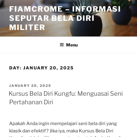
Skip
FIAMCROME – INFORMASI
to
SEPUTAR BELA DIRI
content
MILITER
Menu
DAY:
JANUARY 20, 2025
POSTED
JANUARY 20, 2025
ON
Kursus Bela Diri Kungfu: Menguasai Seni
Pertahanan Diri
Apakah Anda ingin mempelajari seni bela diri yang
klasik dan efektif? Jika iya, maka Kursus Bela Diri